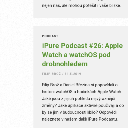
nejen nás, ale mohou potěšit i vaše blízké.
Nebo si je můžete nadělit sami sobě, proč
ne. Mnoho z nich bez problémů seženete v
kamenném obchodě či na internetu. Hezké
svátky přeje celá redakce.
PODCAST
iPure Podcast #26: Apple
Watch a watchOS pod
drobnohledem
FILIP BROŽ
/
31.5.2019
Filip Brož a Daniel Březina si popovídali o
historii watchOS a hodinkách Apple Watch.
Jaké jsou z jejich pohledu nejvýraznější
změny? Jaké aplikace aktivně používají a co
by se jim v budoucnosti líbilo? Odpovědi
naleznete v našem další iPure Podcastu.