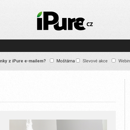
IPURE.CZ
Prémiový Apple e-
magazín, který vychází
každý týden. Žádné
reklamy, žádné
spekulace, jen čistý
obsah pro všechny
nky z iPure e-mailem?
Moštárna
Slevové akce
Webin
Apple fandy. Recenze,
komentáře a praktické
návody, jak začlenit
Apple zařízení do
každodenního života.