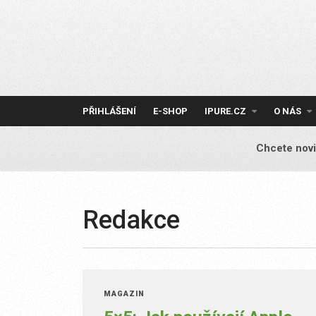
Skip
to
content
PŘIHLÁŠENÍ
E-SHOP
IPURE.CZ
O NÁS
Chcete novi
Redakce
MAGAZÍN