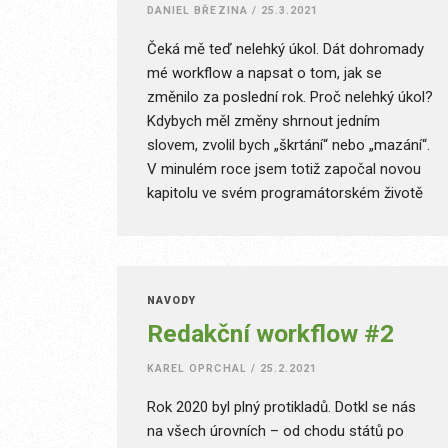
DANIEL BŘEZINA
/
25.3.2021
Čeká mě teď nelehký úkol. Dát dohromady
mé workflow a napsat o tom, jak se
změnilo za poslední rok. Proč nelehký úkol?
Kdybych měl změny shrnout jedním
slovem, zvolil bych „škrtání“ nebo „mazání“.
V minulém roce jsem totiž započal novou
kapitolu ve svém programátorském životě
a tak jsem se snažil vyškrtnout vše, co bylo
navíc a co bylo zbytečné. Výčet aplikací,
které aktuálně denně používám, by byl na
jednu maximálně na dvě řádky.
NÁVODY
Redakční workflow #2
KAREL OPRCHAL
/
25.2.2021
Rok 2020 byl plný protikladů. Dotkl se nás
na všech úrovních – od chodu států po