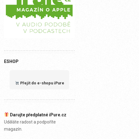
ESHOP
Přejít do e-shopu iPure
Darujte předplatné iPure.cz
Uděláte radost a podpoříte
magazín.