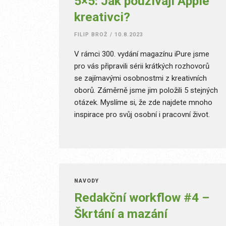
5×5: Jak používají Apple
kreativci?
FILIP BROŽ
/
10.8.2023
V rámci 300. vydání magazínu iPure jsme
pro vás připravili sérii krátkých rozhovorů
se zajímavými osobnostmi z kreativních
oborů. Záměrně jsme jim položili 5 stejných
otázek. Myslíme si, že zde najdete mnoho
inspirace pro svůj osobní i pracovní život.
NÁVODY
Redakční workflow #4 –
Škrtání a mazání