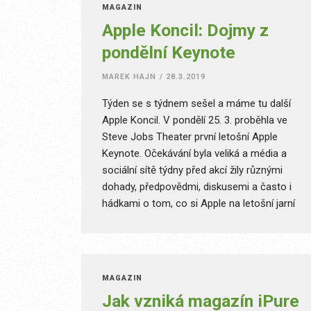
MAGAZÍN
stáli na rozcestí. Kam dál?
Apple Koncil: Dojmy z
pondělní Keynote
MAREK HAJN
/
28.3.2019
Týden se s týdnem sešel a máme tu další
Apple Koncil. V pondělí 25. 3. proběhla ve
Steve Jobs Theater první letošní Apple
Keynote. Očekávání byla veliká a média a
sociální sítě týdny před akcí žily různými
dohady, předpovědmi, diskusemi a často i
hádkami o tom, co si Apple na letošní jarní
Keynote připravil.
MAGAZÍN
Jak vzniká magazín iPure