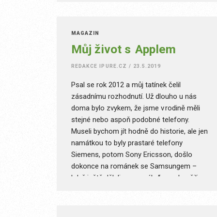
MAGAZÍN
Můj život s Applem
REDAKCE IPURE.CZ
/
23.5.2019
Psal se rok 2012 a můj tatínek čelil
zásadnímu rozhodnutí. Už dlouho u nás
doma bylo zvykem, že jsme v rodině měli
stejné nebo aspoň podobné telefony.
Museli bychom jít hodně do historie, ale jen
namátkou to byly prastaré telefony
Siemens, potom Sony Ericsson, došlo
dokonce na románek se Samsungem –
když ještě dělali „vysouváky“ – a skončili
jsme u Nokií. Nokia byla tehdy na vrcholu,
v roce 2012 byl Symbian dokonalý operační
systém, ale my jsme s třemi Nokiemi E71