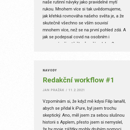
naše rutinní návyky jako pravidelné mytí
rukou. Mnohem více si tak uvědomujeme,
jak křehká rovnováha našeho světa je, a že
skutečně všechno se vším souvisí
mnohem více, než se na první pohled zdá. A
jak se podepsal covid na osobním i
pracovním životě členů naší redakce?
Honza vás do tohoto seriálu už zasvětil,
takže jdeme rovnou na věc!
NÁVODY
Redakční workflow #1
JAN PRAŽÁK
/
11.2.2021
Vzpomínám si, že když mě kdysi Filip lanařil,
abych se přidal k iPure, byl jsem trochu
skeptický. Ano, měl jsem za sebou slušnou
historii s Applem, přesto jsem si nemyslel,
že by moje zážitky mohly druhým pomoci.