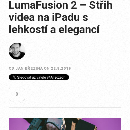
LumaFusion 2 – Střih
videa na iPadu s
lehkostí a elegancí
OD
JAN BŘEZINA
ON
22.8.2019
0