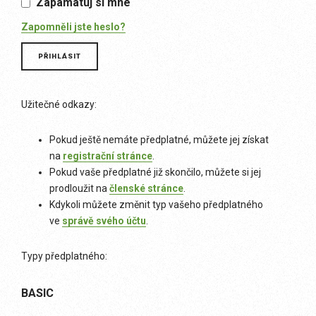
Zapamatuj si mne
Zapomněli jste heslo?
Užitečné odkazy:
Pokud ještě nemáte předplatné, můžete jej získat
na
registrační stránce
.
Pokud vaše předplatné již skončilo, můžete si jej
prodloužit na
členské stránce
.
Kdykoli můžete změnit typ vašeho předplatného
ve
správě svého účtu
.
Typy předplatného:
BASIC