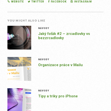
WEBSITE
TWITTER
FACEBOOK
INSTAGRAM
YOU MIGHT ALSO LIKE
NÁVODY
Jaký foťák #2 – zrcadlovky vs
bezzrcadlovky
NÁVODY
Organizace práce v Mailu
NÁVODY
Tipy a triky pro iPhone