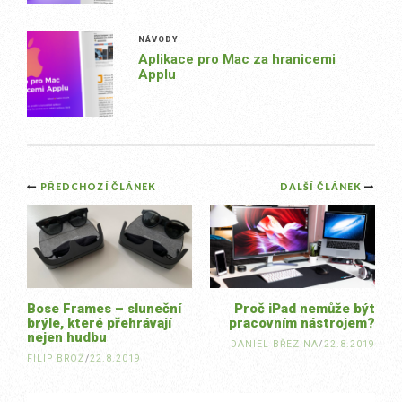
NÁVODY
Aplikace pro Mac za hranicemi
Applu
Post
PŘEDCHOZÍ ČLÁNEK
DALŠÍ ČLÁNEK
navigation
Bose Frames – sluneční
Proč iPad nemůže být
brýle, které přehrávají
pracovním nástrojem?
nejen hudbu
DANIEL BŘEZINA
/
22.8.2019
FILIP BROŽ
/
22.8.2019