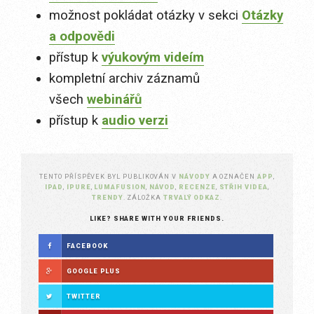
možnost pokládat otázky v sekci
Otázky
a odpovědi
přístup k
výukovým videím
kompletní archiv záznamů
všech
webinářů
přístup k
audio verzi
TENTO PŘÍSPĚVEK BYL PUBLIKOVÁN V
NÁVODY
A OZNAČEN
APP
,
IPAD
,
IPURE
,
LUMAFUSION
,
NÁVOD
,
RECENZE
,
STŘIH VIDEA
,
TRENDY
. ZÁLOŽKA
TRVALÝ ODKAZ
.
LIKE? SHARE WITH YOUR FRIENDS.
FACEBOOK
GOOGLE PLUS
TWITTER