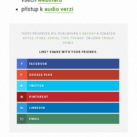
všech
webinářů
přístup k
audio verzi
TENTO PŘÍSPĚVEK BYL PUBLIKOVÁN V
NÁVODY
A OZNAČEN
APPLE
,
IPURE
,
SERIAL
,
TIPY
,
TRENDY
. ZÁLOŽKA
TRVALÝ
ODKAZ
.
LIKE? SHARE WITH YOUR FRIENDS.
FACEBOOK
GOOGLE PLUS
TWITTER
PINTEREST
LINKEDIN
EMAIL