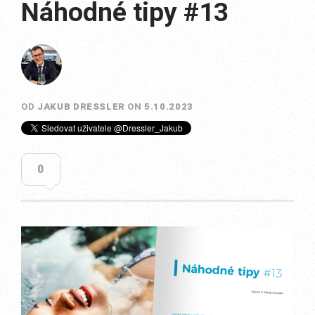
Náhodné tipy #13
OD
JAKUB DRESSLER
ON
5.10.2023
0