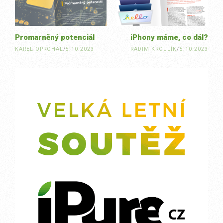
Promarněný potenciál
iPhony máme, co dál?
KAREL OPRCHAL
/
5.10.2023
RADIM KROULÍK
/
5.10.2023