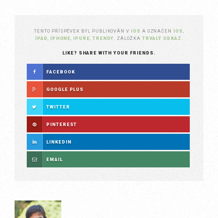
TENTO PŘÍSPĚVEK BYL PUBLIKOVÁN V
IOS
A OZNAČEN
IOS
,
IPAD
,
IPHONE
,
IPURE
,
TRENDY
. ZÁLOŽKA
TRVALÝ ODKAZ
.
LIKE? SHARE WITH YOUR FRIENDS.
FACEBOOK
GOOGLE PLUS
TWITTER
PINTEREST
LINKEDIN
EMAIL