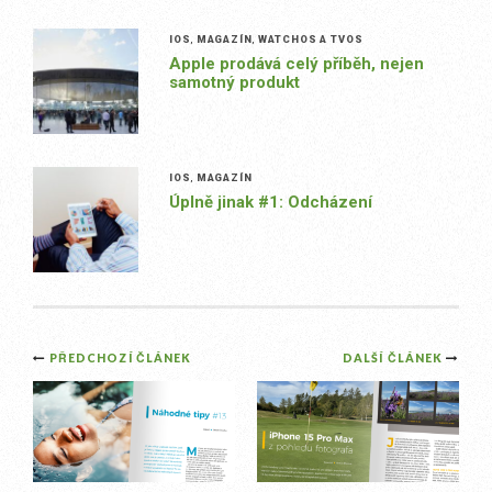
IOS
,
MAGAZÍN
,
WATCHOS A TVOS
Apple prodává celý příběh, nejen
samotný produkt
IOS
,
MAGAZÍN
Úplně jinak #1: Odcházení
Post
PŘEDCHOZÍ ČLÁNEK
DALŠÍ ČLÁNEK
navigation