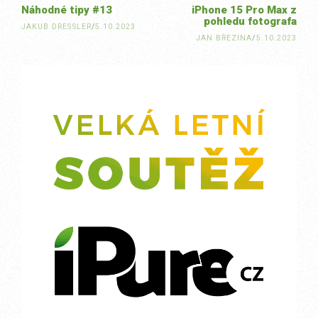
Náhodné tipy #13
iPhone 15 Pro Max z
pohledu fotografa
JAKUB DRESSLER
/
5.10.2023
JAN BŘEZINA
/
5.10.2023