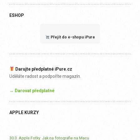
ESHOP
Přejít do e-shopu iPure
Darujte předplatné iPure.cz
Uděláte radost a podpoříte magazín.
→ Darovat předplatné
APPLE KURZY
30.3. Apple Fotky: Jak na fotografie na Macu