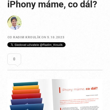
iPhony máme, co dál?
OD
RADIM KROULÍK
ON
5.10.2023
0