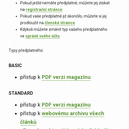
Pokud ještě nemáte předplatné, můžete jej získat
na
registrační stránce
.
Pokud vaše předplatné již skončilo, můžete si jej
prodloužit na
členské stránce
.
Kdykoli můžete změnit typ vašeho předplatného
ve
správě svého účtu
.
Typy předplatného:
BASIC
přístup k
PDF verzi magazínu
STANDARD
přístup k
PDF verzi magazínu
přístup k
webovému archivu všech
článků