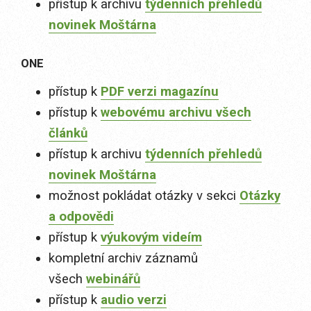
přístup k archivu
týdenních přehledů
novinek Moštárna
ONE
přístup k
PDF verzi magazínu
přístup k
webovému archivu všech
článků
přístup k archivu
týdenních přehledů
novinek Moštárna
možnost pokládat otázky v sekci
Otázky
a odpovědi
přístup k
výukovým videím
kompletní archiv záznamů
všech
webinářů
přístup k
audio verzi