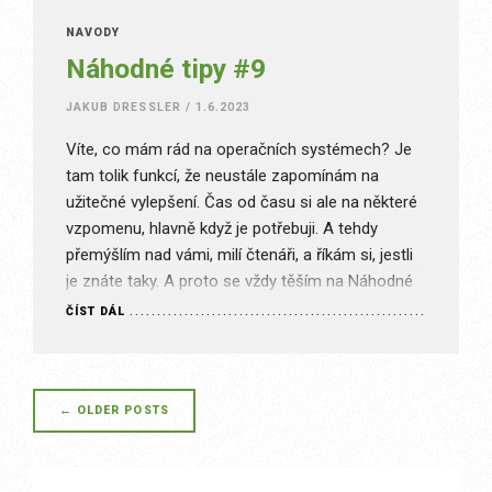
NÁVODY
Náhodné tipy #9
JAKUB DRESSLER
/
1.6.2023
Víte, co mám rád na operačních systémech? Je
tam tolik funkcí, že neustále zapomínám na
užitečné vylepšení. Čas od času si ale na některé
vzpomenu, hlavně když je potřebuji. A tehdy
přemýšlím nad vámi, milí čtenáři, a říkám si, jestli
je znáte taky. A proto se vždy těším na Náhodné
tipy, protože můžu psát o…
ČÍST DÁL
Posts
←
OLDER POSTS
navigation