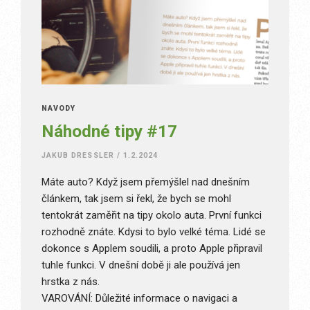
NÁVODY
Náhodné tipy #17
JAKUB DRESSLER
/
1.2.2024
Máte auto? Když jsem přemýšlel nad dnešním
článkem, tak jsem si řekl, že bych se mohl
tentokrát zaměřit na tipy okolo auta. První funkci
rozhodně znáte. Kdysi to bylo velké téma. Lidé se
dokonce s Applem soudili, a proto Apple připravil
tuhle funkci. V dnešní době ji ale používá jen
hrstka z nás.
VAROVÁNÍ: Důležité informace o navigaci a