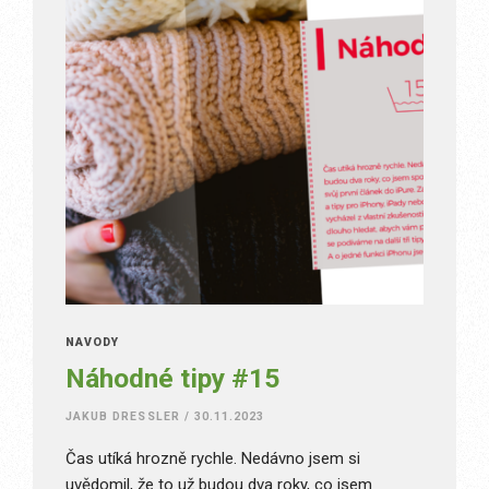
NÁVODY
Náhodné tipy #15
JAKUB DRESSLER
/
30.11.2023
Čas utíká hrozně rychle. Nedávno jsem si
uvědomil, že to už budou dva roky, co jsem