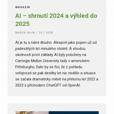
MAGAZÍN
AI – shrnutí 2024 a výhled do
2025
MAREK HAJN
/
16.1.2025
AI je tu s námi dlouho. Alespoň jako pojem už od
padesátých let minulého století. A shodou
okolností první základy AI byly položeny na
Carnegie Mellon University tady v americkém
Pittsburghu. Dalo by se říci, že z pohledu
veřejnosti se pak desítky let nic nedělo a situace
se začala dramaticky měnit na přelomu let 2022 a
2023 s příchodem ChatGPT od OpenAI.