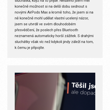
sluchátka, když na to přijde. Nedávno jsem měl
konečně možnost si na delší dobu sednout s
novými AirPods Max a kromě toho, že jsem si na
ně konečně mohl udělat vlastní ucelený názor,
jsem se utvrdil ve svém dlouhodobém
přesvědčení, že poslech přes Bluetooth
neznamená automaticky horší zážitek. S drahými
sluchátky však víc než kdykoli jindy záleží na tom,
k čemu je připojíte.