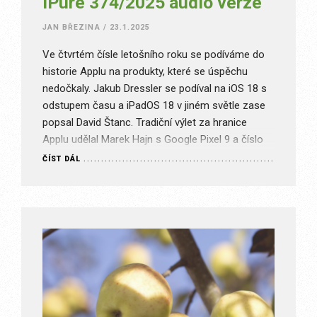
iPure 374/2025 audio verze
JAN BŘEZINA
/
23.1.2025
Ve čtvrtém čísle letošního roku se podíváme do
historie Applu na produkty, které se úspěchu
nedočkaly. Jakub Dressler se podíval na iOS 18 s
odstupem času a iPadOS 18 v jiném světle zase
popsal David Štanc. Tradiční výlet za hranice
Applu udělal Marek Hajn s Google Pixel 9 a číslo
uzavírá Karel Oprchal, který se…
ČÍST DÁL