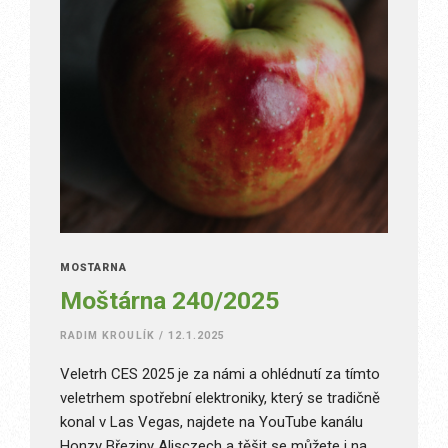
MOŠTÁRNA
Moštárna 240/2025
RADIM KROULÍK
/
12.1.2025
Veletrh CES 2025 je za námi a ohlédnutí za tímto
veletrhem spotřební elektroniky, který se tradičně
konal v Las Vegas, najdete na YouTube kanálu
Honzy Březiny Alisczech a těšit se můžete i na