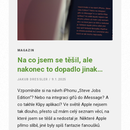
MAGAZÍN
Na co jsem se těšil, ale
nakonec to dopadlo jinak…
JAKUB DRESSLER
/
9.1.2025
Vzpomínáte si na návrh iPhonu „Steve Jobs
Edition“? Nebo na integraci gifů do iMessage? A
co takhle Klipy aplikací? Ve světě Apple nejsem
tak dlouho, přesto už mám celý seznam věcí, na
které jsem se těšil a nedostal je. Některé Apple
přímo slíbil, jiné byly spíš fantazie fanoušků.