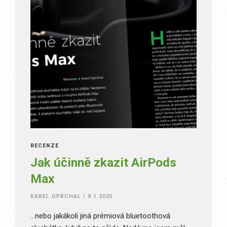
RECENZE
Jak účinně zkazit AirPods
Max
KAREL OPRCHAL
/
9.1.2025
…nebo jakákoli jiná prémiová bluetoothová