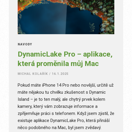
NÁVODY
DynamicLake Pro – aplikace,
která proměnila můj Mac
MICHAL KOLAŘÍK
/
16.1.2025
Pokud máte iPhone 14 Pro nebo novější, určitě už
máte nějakou tu chvilku zkušenost s Dynamic
Island – je to ten malý, ale chytrý prvek kolem
kamery, který vám zobrazuje informace a
zpříjemňuje práci s telefonem. Když jsem zjistil, že
existuje aplikace DynamicLake Pro, která přináší
něco podobného na Mac, byl jsem zvědavý.