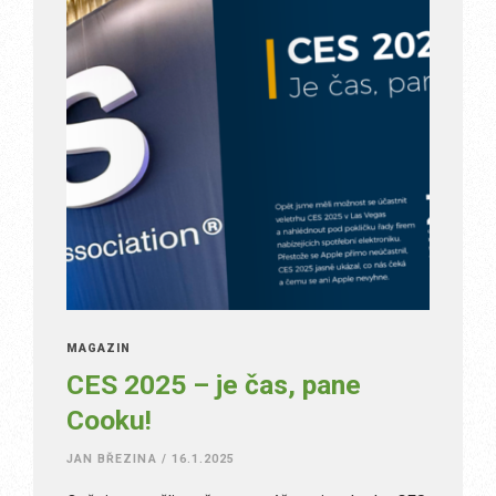
MAGAZÍN
CES 2025 – je čas, pane
Cooku!
JAN BŘEZINA
/
16.1.2025