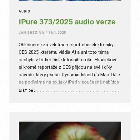
AUDIO
iPure 373/2025 audio verze
JAN BŘEZINA
/
16.1.2025
Ohlédneme za veletrhem spotřební elektroniky
CES 2025, kterému vládla AI a ani toto téma
nechybí v třetím čísle letošního roku. Hračičkové
si kromě reportáže z CES přijdou na své i díky
návodu, který přináší Dynamic Island na Mac. Dále
se podíváme na to, jaký iPad v současné nabídce
vybrat nebo na Apple TV, která oslavila…
ČÍST DÁL