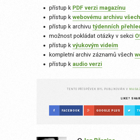
přístup k
PDF verzi magazínu
přístup k
webovému archivu všech
přístup k archivu
týdenních přehle
možnost pokládat otázky v sekci
O
přístup k
výukovým videím
kompletní archiv záznamů všech
w
přístup k
audio verzi
TENTO PŘÍSPĚVEK BYL PUBLIKOVÁN V
MAGA
LIKE? SHA
FACEBOOK
GOOGLE PLUS
T