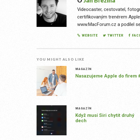
O
Jan Březina
Videocaster, cestovatel, fotog
certifikovaným trenérem Apple
www.MacForum.cz a podílel se n
WEBSITE
TWITTER
FAC
YOU MIGHT ALSO LIKE
MAGAZÍN
Nasazujeme Apple do firem 
MAGAZÍN
Když musí Siri chytit druhý
dech