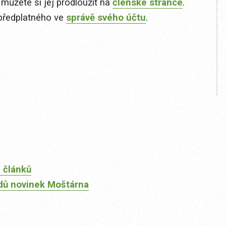
 můžete si jej prodloužit na
členské stránce
.
předplatného ve
správě svého účtu
.
 článků
dů novinek Moštárna