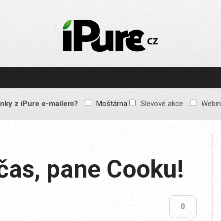
IPURE.CZ
Prémiový Apple e-
magazín, který vychází
každý týden. Žádné
reklamy, žádné
spekulace, jen čistý
obsah pro všechny
nky z iPure e-mailem?
Moštárna
Slevové akce
Webin
Apple fandy. Recenze,
komentáře a praktické
návody, jak začlenit
Apple zařízení do
každodenního života.
čas, pane Cooku!
0