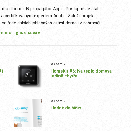
raf a dlouholetý propagátor Apple. Postupně se stal
 a certifikovaným expertem Adobe. Založil projekt
a řadě dalších jablečných aktivit doma i v zahraničí.
EBOOK
INSTAGRAM
MAGAZÍN
#1
HomeKit #6: Na teplo domova
jedině chytře
MAGAZÍN
Hodně do šířky