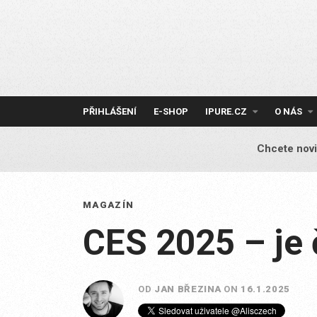
Skip
to
content
PŘIHLÁŠENÍ
E-SHOP
IPURE.CZ
O NÁS
Chcete novi
MAGAZÍN
CES 2025 – je 
OD
JAN BŘEZINA
ON
16.1.2025