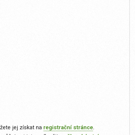
ete jej získat na
registrační stránce
.