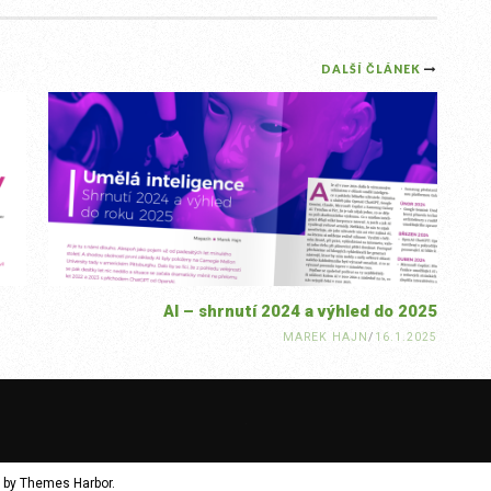
DALŠÍ ČLÁNEK
AI – shrnutí 2024 a výhled do 2025
MAREK HAJN
/
16.1.2025
 by
Themes Harbor
.