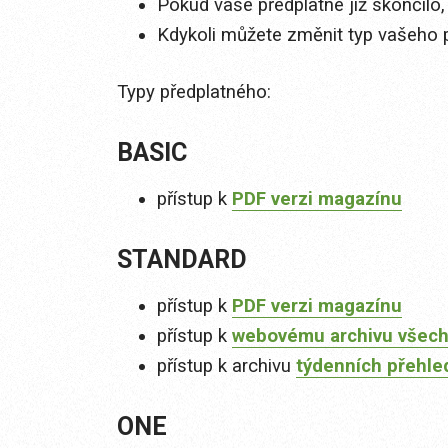
Pokud vaše předplatné již skončilo,
Kdykoli můžete změnit typ vašeho 
Typy předplatného:
BASIC
přístup k
PDF verzi magazínu
STANDARD
přístup k
PDF verzi magazínu
přístup k
webovému archivu všech
přístup k archivu
týdenních přehle
ONE