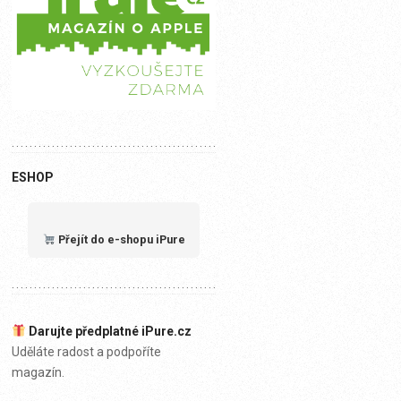
ESHOP
Přejít do e-shopu iPure
Darujte předplatné iPure.cz
Uděláte radost a podpoříte
magazín.