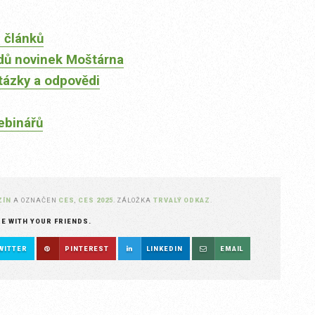
 článků
dů novinek Moštárna
tázky a odpovědi
ebinářů
ZÍN
A OZNAČEN
CES
,
CES 2025
. ZÁLOŽKA
TRVALÝ ODKAZ
.
RE WITH YOUR FRIENDS.
WITTER
PINTEREST
LINKEDIN
EMAIL