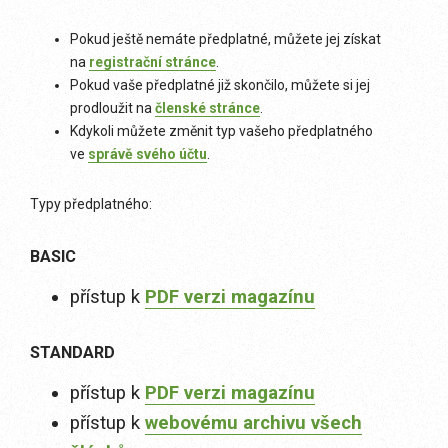
Pokud ještě nemáte předplatné, můžete jej získat
na
registrační stránce
.
Pokud vaše předplatné již skončilo, můžete si jej
prodloužit na
členské stránce
.
Kdykoli můžete změnit typ vašeho předplatného
ve
správě svého účtu
.
Typy předplatného:
BASIC
přístup k
PDF verzi magazínu
STANDARD
přístup k
PDF verzi magazínu
přístup k
webovému archivu všech