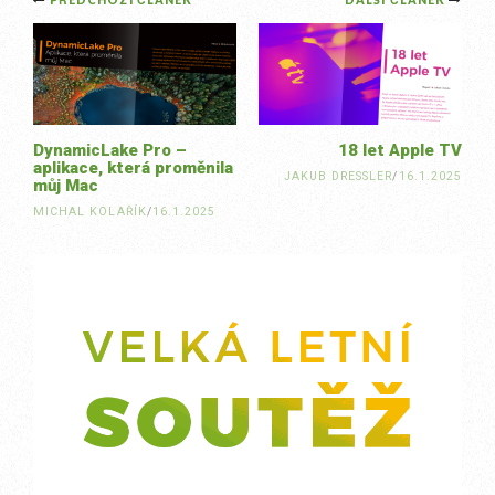
Post
PŘEDCHOZÍ ČLÁNEK
DALŠÍ ČLÁNEK
navigation
DynamicLake Pro –
18 let Apple TV
aplikace, která proměnila
JAKUB DRESSLER
/
16.1.2025
můj Mac
MICHAL KOLAŘÍK
/
16.1.2025