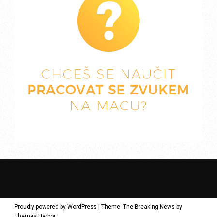
Proudly powered by WordPress
|
Theme: The Breaking News by
Themes Harbor
.