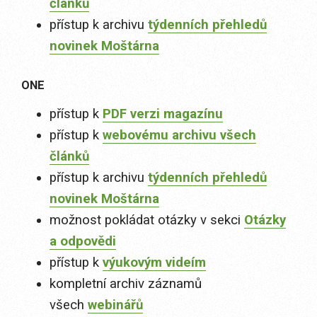
článků
přístup k archivu
týdenních přehledů
novinek Moštárna
ONE
přístup k
PDF verzi magazínu
přístup k
webovému archivu všech
článků
přístup k archivu
týdenních přehledů
novinek Moštárna
možnost pokládat otázky v sekci
Otázky
a odpovědi
přístup k
výukovým videím
kompletní archiv záznamů
všech
webinářů