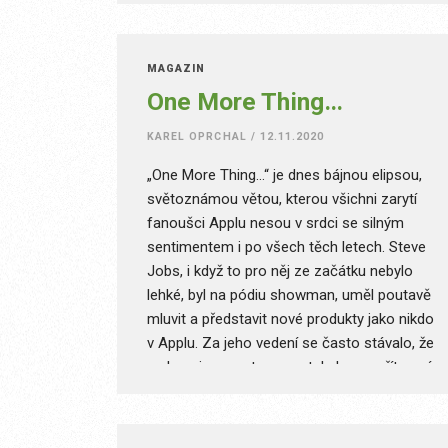
Přestože konference Evropské unie v
našich končinách málokoho zaujmou,
pokusím se na následujících stranách
MAGAZÍN
vysvětlit, proč zrovna tato za naši
One More Thing…
pozornost stojí.
KAREL OPRCHAL
/
12.11.2020
„One More Thing…“ je dnes bájnou elipsou,
světoznámou větou, kterou všichni zarytí
fanoušci Applu nesou v srdci se silným
sentimentem i po všech těch letech. Steve
Jobs, i když to pro něj ze začátku nebylo
lehké, byl na pódiu showman, uměl poutavě
mluvit a představit nové produkty jako nikdo
v Applu. Za jeho vedení se často stávalo, že
na konci prezentace nastal zlom a přítomní
byli svědky představení ještě nějaké novinky.
Po jeho odchodu se ale cosi změnilo a tato
fráze citelně ztratila na frekvenci. Proč?