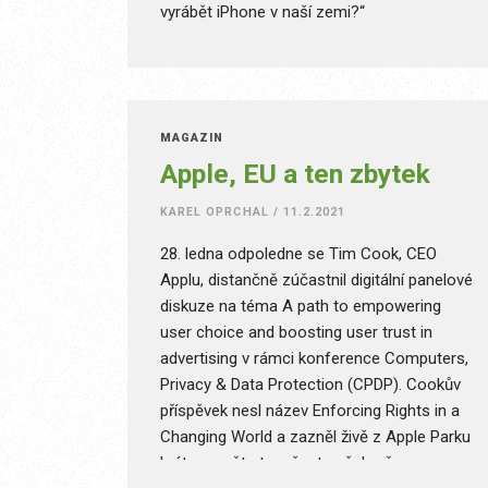
vyrábět iPhone v naší zemi?“
MAGAZÍN
Apple, EU a ten zbytek
KAREL OPRCHAL
/
11.2.2021
28. ledna odpoledne se Tim Cook, CEO
Applu, distančně zúčastnil digitální panelové
diskuze na téma A path to empowering
user choice and boosting user trust in
advertising v rámci konference Computers,
Privacy & Data Protection (CPDP). Cookův
příspěvek nesl název Enforcing Rights in a
Changing World a zazněl živě z Apple Parku
krátce po čtvrt na šest našeho času.