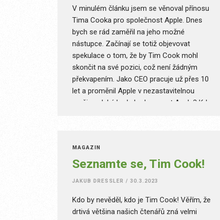
V minulém článku jsem se věnoval přínosu
Tima Cooka pro společnost Apple. Dnes
bych se rád zaměřil na jeho možné
nástupce. Začínají se totiž objevovat
spekulace o tom, že by Tim Cook mohl
skončit na své pozici, což není žádným
překvapením. Jako CEO pracuje už přes 10
let a proměnil Apple v nezastavitelnou
mašinu. Jaká bude budoucnost Applu? Kdo
zaujme jeho místo?
MAGAZÍN
Seznamte se, Tim Cook!
JAKUB DRESSLER
/
30.3.2023
Kdo by nevěděl, kdo je Tim Cook! Věřím, že
drtivá většina našich čtenářů zná velmi