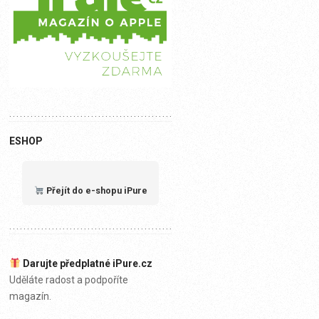
ESHOP
Přejít do e-shopu iPure
Darujte předplatné iPure.cz
Uděláte radost a podpoříte
magazín.