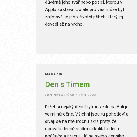
důvěrně jeho tvář nebo pozici, kterou v
Applu zastává. Co ale pro vás může být
zajímavé, je jeho životní příběh, který jej
dovedl až na vrchol.
MAGAZÍN
Den s Timem
JAN NETOLIČKA
/
14.4.2022
Držet si nějaký denní rytmus zde na Bali je
velmi náročné. Všichni jsou tu pohodoví a
dívají se na mě trochu skrz prsty, že
opravdu denně sedím několik hodin u
počítače a pracuji. Já se svého denního