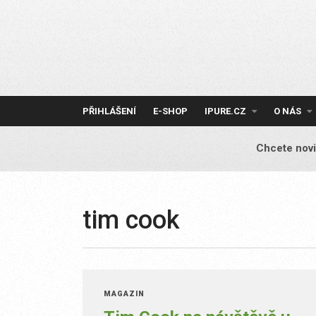
Skip
to
content
PŘIHLÁŠENÍ
E-SHOP
IPURE.CZ
O NÁS
Chcete novi
tim cook
MAGAZÍN