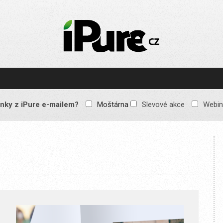
IPURE.CZ
Prémiový Apple e-
magazín, který vychází
každý týden. Žádné
reklamy, žádné
spekulace, jen čistý
obsah pro všechny
nky z iPure e-mailem?
Moštárna
Slevové akce
Webin
Apple fandy. Recenze,
komentáře a praktické
návody, jak začlenit
Apple zařízení do
každodenního života.