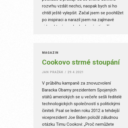
rozvrhu vzdát nechci, naopak bych si ho
chtěl ještě vylepšit. Začal jsem se poohlížet
po inspiraci a narazil jsem na zajímavé
video, které rozebralo denní rutinu Tima
Cooka. Zabádal jsem trochu více, ověřil si
pár informací a sepsal pro vás tento
článek.
MAGAZÍN
Cookovo strmé stoupání
JAN PRAŽÁK
/
29.4.2021
V průběhu kampaně za znovuzvolení
Baracka Obamy prezidentem Spojených
států amerických se u večeře sešli ředitelé
technologických společností s politickými
činiteli. Psal se leden roku 2012 a tehdejší
viceprezident Joe Biden položil záludnou
otázku Timu Cookovi: „Proč nemůžete