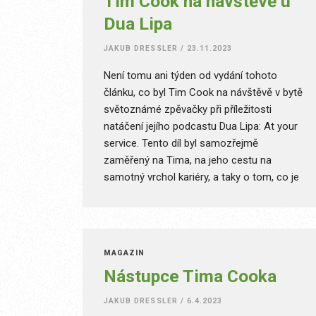
Tim Cook na návštěvě u
Dua Lipa
JAKUB DRESSLER
/
23.11.2023
Není tomu ani týden od vydání tohoto
článku, co byl Tim Cook na návštěvě v bytě
světoznámé zpěvačky při příležitosti
natáčení jejího podcastu Dua Lipa: At your
service. Tento díl byl samozřejmě
zaměřený na Tima, na jeho cestu na
samotný vrchol kariéry, a taky o tom, co je
potřeba k vedení největší společnosti na
světě.
MAGAZÍN
Nástupce Tima Cooka
JAKUB DRESSLER
/
6.4.2023