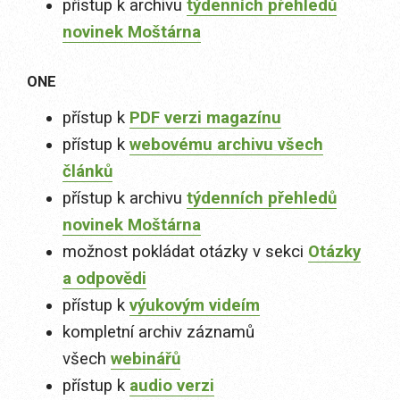
přístup k archivu
týdenních přehledů
novinek Moštárna
ONE
přístup k
PDF verzi magazínu
přístup k
webovému archivu všech
článků
přístup k archivu
týdenních přehledů
novinek Moštárna
možnost pokládat otázky v sekci
Otázky
a odpovědi
přístup k
výukovým videím
kompletní archiv záznamů
všech
webinářů
přístup k
audio verzi