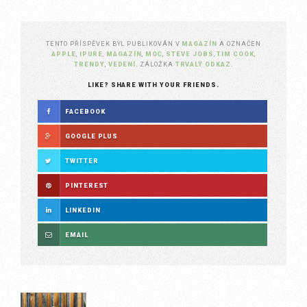
TENTO PŘÍSPĚVEK BYL PUBLIKOVÁN V
MAGAZÍN
A OZNAČEN
APPLE
,
IPURE
,
MAGAZÍN
,
MOC
,
STEVE JOBS
,
TIM COOK
,
TRENDY
,
VEDENÍ
. ZÁLOŽKA
TRVALÝ ODKAZ
.
LIKE? SHARE WITH YOUR FRIENDS.
FACEBOOK
GOOGLE PLUS
TWITTER
PINTEREST
LINKEDIN
EMAIL