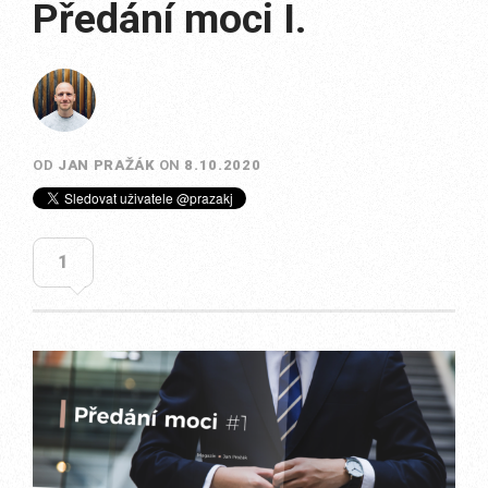
Předání moci I.
OD
JAN PRAŽÁK
ON
8.10.2020
1