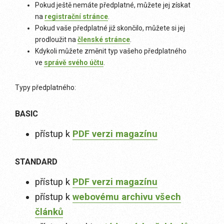
Pokud ještě nemáte předplatné, můžete jej získat
na
registrační stránce
.
Pokud vaše předplatné již skončilo, můžete si jej
prodloužit na
členské stránce
.
Kdykoli můžete změnit typ vašeho předplatného
ve
správě svého účtu
.
Typy předplatného:
BASIC
přístup k
PDF verzi magazínu
STANDARD
přístup k
PDF verzi magazínu
přístup k
webovému archivu všech
článků