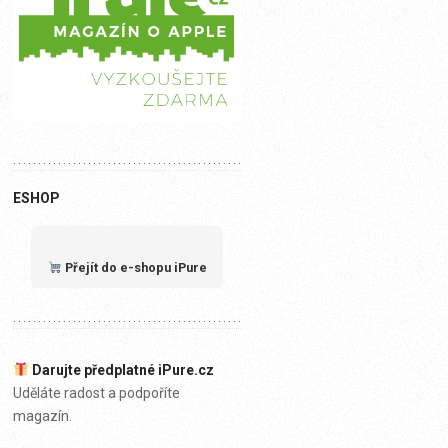
ESHOP
Přejít do e-shopu iPure
Darujte předplatné iPure.cz
Uděláte radost a podpoříte
magazín.