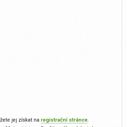
ete jej získat na
registrační stránce
.