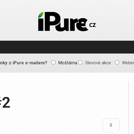
IPURE.CZ
Prémiový Apple e-
magazín, který vychází
každý týden. Žádné
reklamy, žádné
spekulace, jen čistý
obsah pro všechny
nky z iPure e-mailem?
Moštárna
Slevové akce
Webin
Apple fandy. Recenze,
komentáře a praktické
návody, jak začlenit
Apple zařízení do
každodenního života.
#2
0