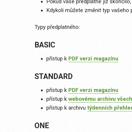
Pokud vaše předplatné již skončilo,
Kdykoli můžete změnit typ vašeho 
Typy předplatného:
BASIC
přístup k
PDF verzi magazínu
STANDARD
přístup k
PDF verzi magazínu
přístup k
webovému archivu všech
přístup k archivu
týdenních přehle
ONE