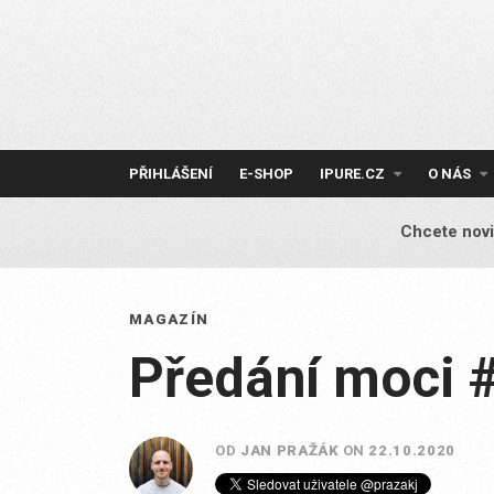
Skip
to
content
PŘIHLÁŠENÍ
E-SHOP
IPURE.CZ
O NÁS
Chcete novi
MAGAZÍN
Předání moci 
OD
JAN PRAŽÁK
ON
22.10.2020