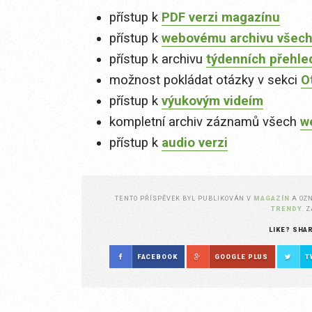
přístup k
PDF verzi magazínu
přístup k
webovému archivu všech
přístup k archivu
týdenních přehle
možnost pokládat otázky v sekci
O
přístup k
výukovým videím
kompletní archiv záznamů všech
w
přístup k
audio verzi
TENTO PŘÍSPĚVEK BYL PUBLIKOVÁN V
MAGAZÍN
A OZ
TRENDY
. 
LIKE? SHA
FACEBOOK
GOOGLE PLUS
T