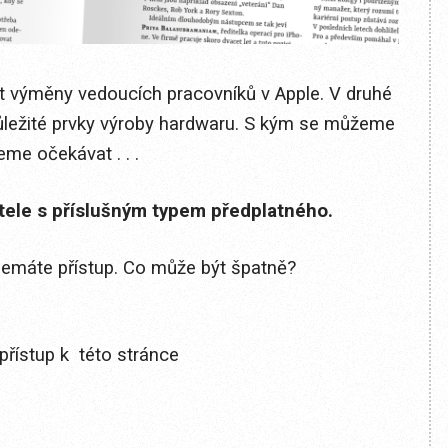
st výměny vedoucích pracovníků v Apple. V druhé
ůležité prvky výroby hardwaru. S kým se můžeme
me očekávat . . .
itele s příslušným typem předplatného.
 nemáte přístup. Co může být špatně?
přístup k této stránce