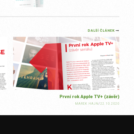
DALŠÍ ČLÁNEK
První rok Apple TV+ (závěr)
MAREK HAJN
/
22.10.2020