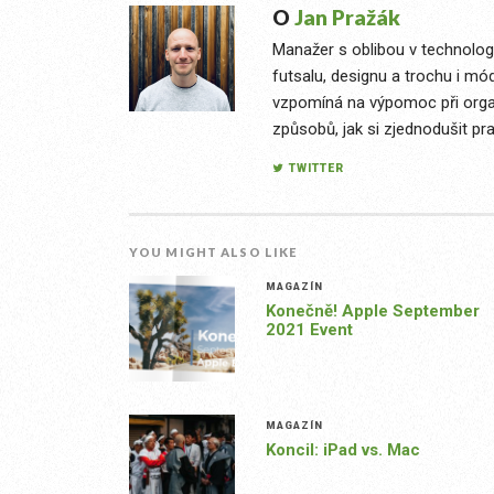
O
Jan Pražák
Manažer s oblibou v technologi
futsalu, designu a trochu i mó
vzpomíná na výpomoc při organ
způsobů, jak si zjednodušit pra
TWITTER
YOU MIGHT ALSO LIKE
MAGAZÍN
Konečně! Apple September
2021 Event
MAGAZÍN
Koncil: iPad vs. Mac