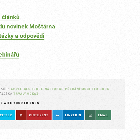
 článků
dů novinek Moštárna
tázky a odpovědi
ebinářů
NAČEN
APPLE
,
CEO
,
IPURE
,
NÁSTUPCE
,
PŘEDÁNÍ MOCI
,
TIM COOK
,
ZÁLOŽKA
TRVALÝ ODKAZ
.
RE WITH YOUR FRIENDS.
WITTER
PINTEREST
LINKEDIN
EMAIL