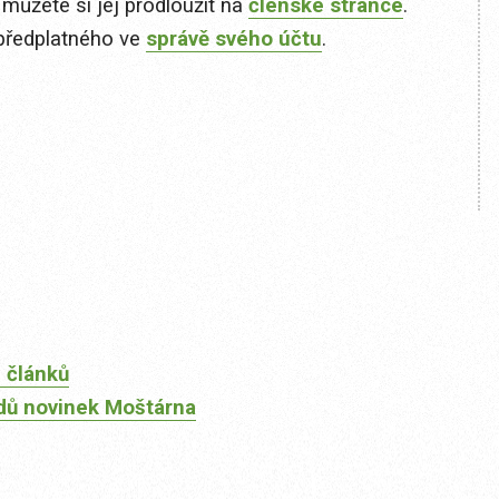
 můžete si jej prodloužit na
členské stránce
.
předplatného ve
správě svého účtu
.
 článků
dů novinek Moštárna