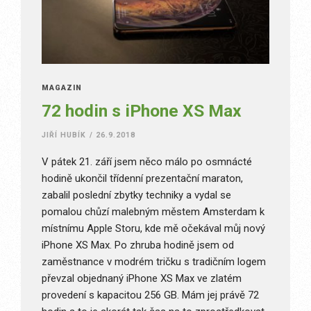
MAGAZÍN
72 hodin s iPhone XS Max
JIŘÍ HUBÍK
/
26.9.2018
V pátek 21. září jsem něco málo po osmnácté
hodině ukončil třídenní prezentační maraton,
zabalil poslední zbytky techniky a vydal se
pomalou chůzí malebným městem Amsterdam k
místnímu Apple Storu, kde mě očekával můj nový
iPhone XS Max. Po zhruba hodině jsem od
zaměstnance v modrém tričku s tradičním logem
převzal objednaný iPhone XS Max ve zlatém
provedení s kapacitou 256 GB. Mám jej právě 72