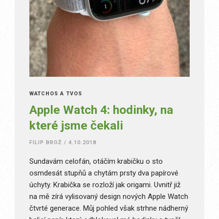
WATCHOS A TVOS
Apple Watch 4: hodinky, na
které jsme čekali
FILIP BROŽ
/
4.10.2018
Sundavám celofán, otáčím krabičku o sto
osmdesát stupňů a chytám prsty dva papírové
úchyty. Krabička se rozloží jak origami. Uvnitř již
na mě zírá vylisovaný design nových Apple Watch
čtvrté generace. Můj pohled však strhne nádherný