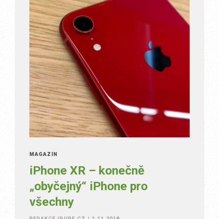
MAGAZÍN
iPhone XR – konečně
„obyčejný“ iPhone pro
všechny
REDAKCE IPURE.CZ
/
1.11.2018