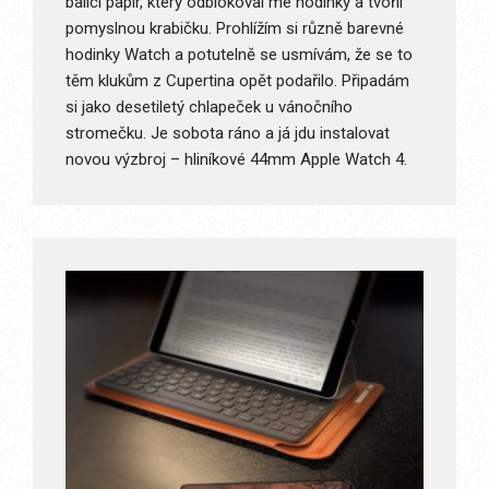
balicí papír, který odblokoval mé hodinky a tvořil
pomyslnou krabičku. Prohlížím si různě barevné
hodinky Watch a potutelně se usmívám, že se to
těm klukům z Cupertina opět podařilo. Připadám
si jako desetiletý chlapeček u vánočního
stromečku. Je sobota ráno a já jdu instalovat
novou výzbroj – hliníkové 44mm Apple Watch 4.