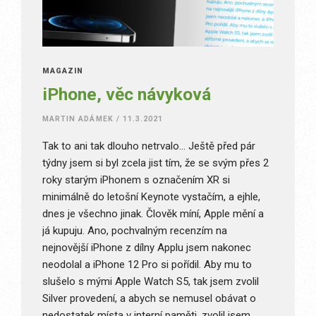
MAGAZÍN
iPhone, věc návyková
MARTIN ADÁMEK
/
11.3.2021
Tak to ani tak dlouho netrvalo… Ještě před pár
týdny jsem si byl zcela jist tím, že se svým přes 2
roky starým iPhonem s označením XR si
minimálně do letošní Keynote vystačím, a ejhle,
dnes je všechno jinak. Člověk míní, Apple mění a
já kupuju. Ano, pochvalným recenzím na
nejnovější iPhone z dílny Applu jsem nakonec
neodolal a iPhone 12 Pro si pořídil. Aby mu to
slušelo s mými Apple Watch S5, tak jsem zvolil
Silver provedení, a abych se nemusel obávat o
nedostatek místa v interní paměti, zvolil jsem