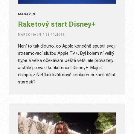
MAGAZÍN
Raketový start Disney+
MAREK HAJN
/
28.11.2019
Není to tak dlouho, co Apple konečně spustil svoji
streamovací službu Apple TV+. Byl kolem ní velký
hype a velká očekávání. Ještě větší ale provázely
a stále provází konkurenční Disney+. Mají si
chlapci z Netflixu kvůli nové konkurenci začít dělat
starosti?