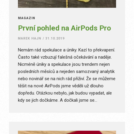
MAGAZÍN
První pohled na AirPods Pro
MAREK HAJN
/
31.10.2019
Nemám rád spekulace a úniky. Kazí to překvapení.
Často také vzbuzují falešná očekávání a naděje.
Nicméně úniky a spekulace jsou trendem nejen
posledních měsíců a nejeden samozvaný analytik
nebo novinář se na nich rád přiživí. Že se můžeme
těšit na nové AirPods jsme věděli už dlouho
dopředu. Otázkou nebylo, jak budou vypadat, ale
kdy se jich dočkáme. A dočkali jsme se…