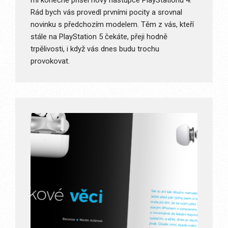
mi konečně přišel nový nástupce PlayStationu 4.
Rád bych vás provedl prvními pocity a srovnal
novinku s předchozím modelem. Těm z vás, kteří
stále na PlayStation 5 čekáte, přeji hodně
trpělivosti, i když vás dnes budu trochu
provokovat.