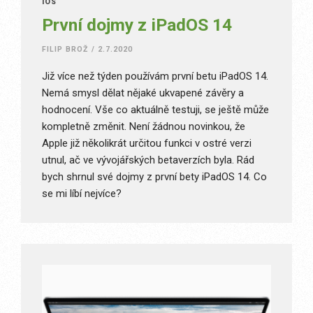
IOS
První dojmy z iPadOS 14
FILIP BROŽ
/
2.7.2020
Již více než týden používám první betu iPadOS 14.
Nemá smysl dělat nějaké ukvapené závěry a
hodnocení. Vše co aktuálně testuji, se ještě může
kompletně změnit. Není žádnou novinkou, že
Apple již několikrát určitou funkci v ostré verzi
utnul, ač ve vývojářských betaverzích byla. Rád
bych shrnul své dojmy z první bety iPadOS 14. Co
se mi líbí nejvíce?