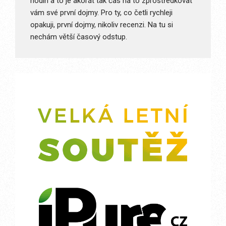
hodin a to je akorát tak čas na to zprostředkovat
vám své první dojmy. Pro ty, co četli rychleji
opakuji, první dojmy, nikoliv recenzi. Na tu si
nechám větší časový odstup.