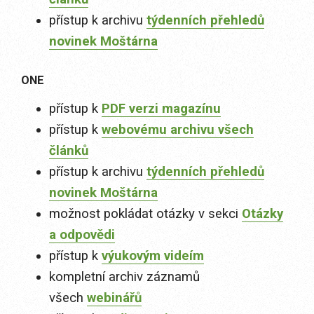
přístup k archivu
týdenních přehledů
novinek Moštárna
ONE
přístup k
PDF verzi magazínu
přístup k
webovému archivu všech
článků
přístup k archivu
týdenních přehledů
novinek Moštárna
možnost pokládat otázky v sekci
Otázky
a odpovědi
přístup k
výukovým videím
kompletní archiv záznamů
všech
webinářů