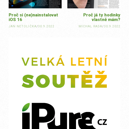
Proč si (ne)nainstalovat
Proč já ty hodinky
iOS 16
vlastně mám?
JAN NETOLIČKA
/
30.9.2022
MICHAL RADA
/
30.9.2022