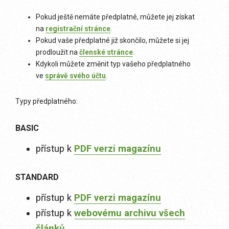
Pokud ještě nemáte předplatné, můžete jej získat
na
registrační stránce
.
Pokud vaše předplatné již skončilo, můžete si jej
prodloužit na
členské stránce
.
Kdykoli můžete změnit typ vašeho předplatného
ve
správě svého účtu
.
Typy předplatného:
BASIC
přístup k
PDF verzi magazínu
STANDARD
přístup k
PDF verzi magazínu
přístup k
webovému archivu všech
článků