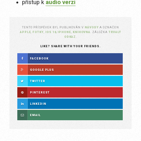
přístup k
audio verzi
TENTO PŘÍSPĚVEK BYL PUBLIKOVÁN V
NÁVODY
A OZNAČEN
APPLE
,
FOTKY
,
IOS 16
,
IPHONE
,
KNIHOVNA
. ZÁLOŽKA
TRVALÝ
ODKAZ
.
LIKE? SHARE WITH YOUR FRIENDS.
FACEBOOK
GOOGLE PLUS
TWITTER
PINTEREST
LINKEDIN
EMAIL