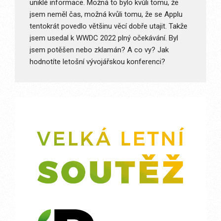
uniklé informace. Možná to bylo kvůli tomu, že
jsem neměl čas, možná kvůli tomu, že se Applu
tentokrát povedlo většinu věcí dobře utajit. Takže
jsem usedal k WWDC 2022 plný očekávání. Byl
jsem potěšen nebo zklamán? A co vy? Jak
hodnotíte letošní vývojářskou konferenci?