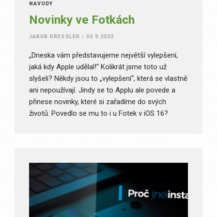
NÁVODY
Novinky ve Fotkách
JAKUB DRESSLER
/
30.9.2022
„Dneska vám představujeme největší vylepšení,
jaká kdy Apple udělal!“ Kolikrát jsme toto už
slyšeli? Někdy jsou to „vylepšení“, která se vlastně
ani nepoužívají. Jindy se to Applu ale povede a
přinese novinky, které si zařadíme do svých
životů. Povedlo se mu to i u Fotek v iOS 16?