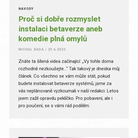
NÁVODY
Proč si dobře rozmyslet
instalaci betaverze aneb
komedie plná omylů
MICHAL RADA
/
23.6.2022
Znáte ta šílená videa začínající: „Vy tohle doma
rozhodně nezkoušejte…“ Tak takový je dneska můj
článek. Co všechno se vám může stát, pokud
budete instalovat betaverze systémů, jsme za
vás neplánovaně vyzkoumali v naší redakci. Letos
jsem zažil opravdu peklíčko. Pro pobavení, ale i
pro poučení, se s vámi rád podělím.