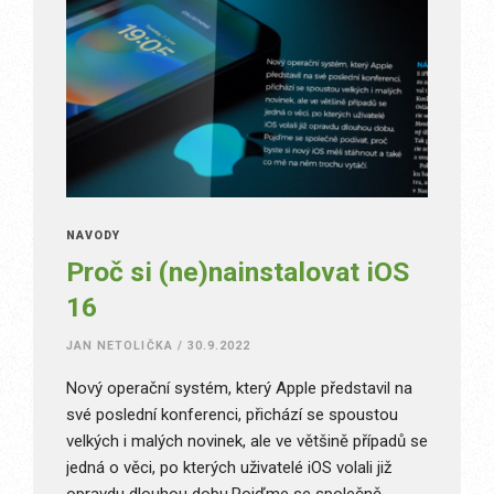
NÁVODY
Proč si (ne)nainstalovat iOS
16
JAN NETOLIČKA
/
30.9.2022
Nový operační systém, který Apple představil na
své poslední konferenci, přichází se spoustou
velkých i malých novinek, ale ve většině případů se
jedná o věci, po kterých uživatelé iOS volali již