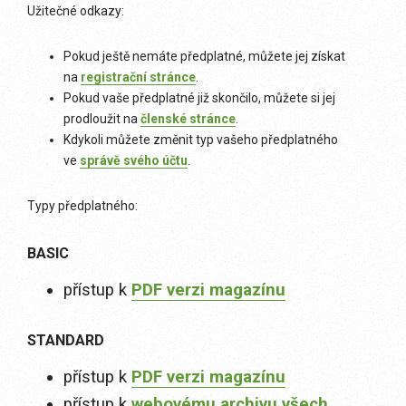
Užitečné odkazy:
Pokud ještě nemáte předplatné, můžete jej získat
na
registrační stránce
.
Pokud vaše předplatné již skončilo, můžete si jej
prodloužit na
členské stránce
.
Kdykoli můžete změnit typ vašeho předplatného
ve
správě svého účtu
.
Typy předplatného:
BASIC
přístup k
PDF verzi magazínu
STANDARD
přístup k
PDF verzi magazínu
přístup k
webovému archivu všech