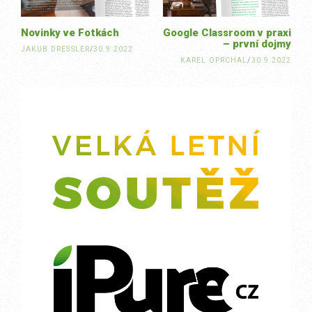
Novinky ve Fotkách
Google Classroom v praxi
– první dojmy
JAKUB DRESSLER
/
30.9.2022
KAREL OPRCHAL
/
30.9.2022