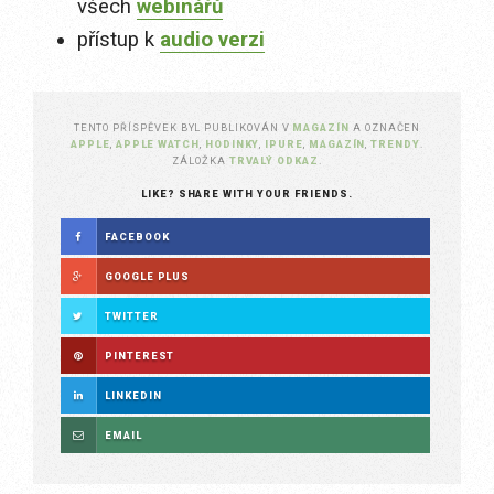
všech
webinářů
přístup k
audio verzi
TENTO PŘÍSPĚVEK BYL PUBLIKOVÁN V
MAGAZÍN
A OZNAČEN
APPLE
,
APPLE WATCH
,
HODINKY
,
IPURE
,
MAGAZÍN
,
TRENDY
.
ZÁLOŽKA
TRVALÝ ODKAZ
.
LIKE? SHARE WITH YOUR FRIENDS.
FACEBOOK
GOOGLE PLUS
TWITTER
PINTEREST
LINKEDIN
EMAIL