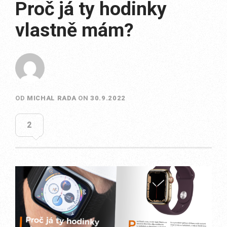
Proč já ty hodinky
vlastně mám?
OD
MICHAL RADA
ON
30.9.2022
2