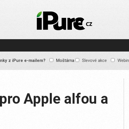
IPURE.CZ
Prémiový Apple e-
magazín, který vychází
každý týden. Žádné
reklamy, žádné
spekulace, jen čistý
obsah pro všechny
nky z iPure e-mailem?
Moštárna
Slevové akce
Webin
Apple fandy. Recenze,
komentáře a praktické
návody, jak začlenit
Apple zařízení do
každodenního života.
pro Apple alfou a