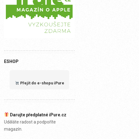
ESHOP
Přejít do e-shopu iPure
Darujte předplatné iPure.cz
Uděláte radost a podpoříte
magazín.