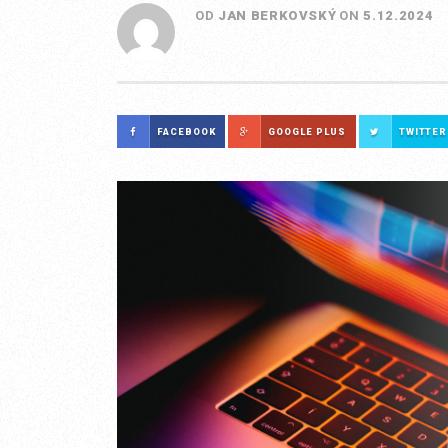
OD
JAN BERKOVSKÝ
ON
5.12.2024
FACEBOOK
GOOGLE PLUS
TWITTER