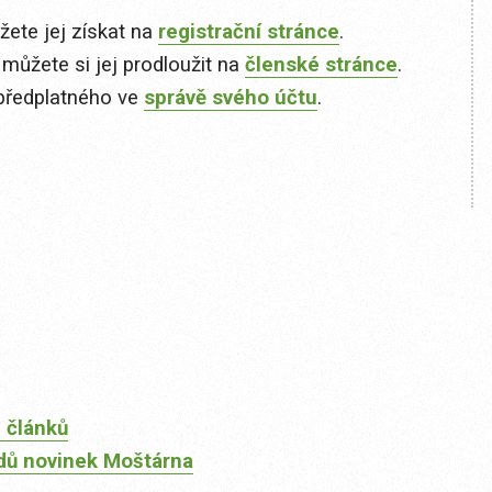
ete jej získat na
registrační stránce
.
 můžete si jej prodloužit na
členské stránce
.
předplatného ve
správě svého účtu
.
 článků
dů novinek Moštárna