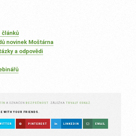
 článků
dů novinek Moštárna
tázky a odpovědi
ebinářů
ZÍN
A OZNAČEN
BEZPEČNOST
. ZÁLOŽKA
TRVALÝ ODKAZ
.
RE WITH YOUR FRIENDS.
WITTER
PINTEREST
LINKEDIN
EMAIL