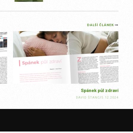
DALŠÍ ČLÁNEK
Spánek půl zdraví
DAVID ŠTANC
/
5.12.2024