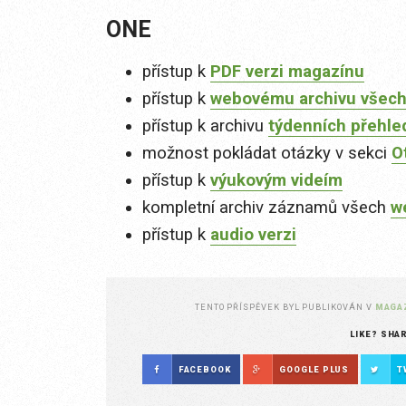
ONE
přístup k
PDF verzi magazínu
přístup k
webovému archivu všech
přístup k archivu
týdenních přehle
možnost pokládat otázky v sekci
O
přístup k
výukovým videím
kompletní archiv záznamů všech
w
přístup k
audio verzi
TENTO PŘÍSPĚVEK BYL PUBLIKOVÁN V
MAGA
LIKE? SHA
FACEBOOK
GOOGLE PLUS
T