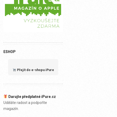
ESHOP
Přejít do e-shopu iPure
Darujte předplatné iPure.cz
Uděláte radost a podpoříte
magazín.