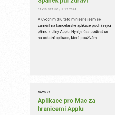
Spánek půl zdraví
DAVID ŠTANC
/
5.12.2024
V úvodním dílu této minisérie jsem se
zaměřil na kancelářské aplikace pocházející
přímo z dílny Applu. Nyní je čas podívat se
na ostatní aplikace, které používám.
NÁVODY
Aplikace pro Mac za
hranicemi Applu