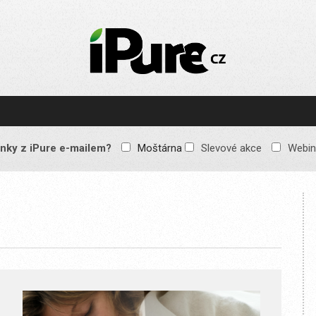
IPURE.CZ
Prémiový Apple e-
magazín, který vychází
každý týden. Žádné
reklamy, žádné
spekulace, jen čistý
obsah pro všechny
nky z iPure e-mailem?
Moštárna
Slevové akce
Webin
Apple fandy. Recenze,
komentáře a praktické
návody, jak začlenit
Apple zařízení do
každodenního života.