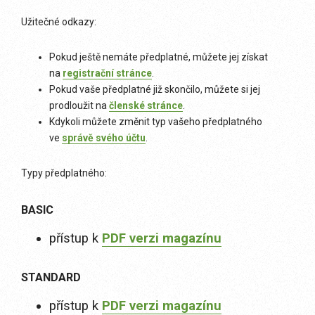
Užitečné odkazy:
Pokud ještě nemáte předplatné, můžete jej získat
na
registrační stránce
.
Pokud vaše předplatné již skončilo, můžete si jej
prodloužit na
členské stránce
.
Kdykoli můžete změnit typ vašeho předplatného
ve
správě svého účtu
.
Typy předplatného:
BASIC
přístup k
PDF verzi magazínu
STANDARD
přístup k
PDF verzi magazínu