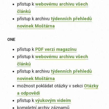
přístup k
webovému archivu všech
článků
přístup k archivu
týdenních přehledů
novinek Moštárna
ONE
přístup k
PDF verzi magazínu
přístup k
webovému archivu všech
článků
přístup k archivu
týdenních přehledů
novinek Moštárna
možnost pokládat otázky v sekci
Otázky
a odpovědi
přístup k
výukovým videím
kompletní archiv záznamů