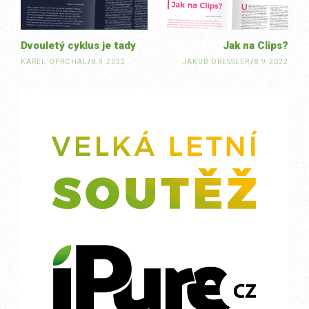
Dvouletý cyklus je tady
Jak na Clips?
KAREL OPRCHAL
/
8.9.2022
JAKUB DRESSLER
/
8.9.2022