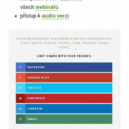
všech
webinářů
přístup k
audio verzi
TENTO PŘÍSPĚVEK BYL PUBLIKOVÁN V
NÁVODY
A OZNAČEN
APP
,
IPURE
,
NÁVOD
,
REAPER
,
TRENDY
,
ZVUK
. ZÁLOŽKA
TRVALÝ
ODKAZ
.
LIKE? SHARE WITH YOUR FRIENDS.
FACEBOOK
GOOGLE PLUS
TWITTER
PINTEREST
LINKEDIN
EMAIL