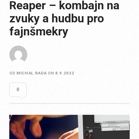
Reaper – kombajn na
zvuky a hudbu pro
fajnšmekry
OD
MICHAL RADA
ON
8.9.2022
0