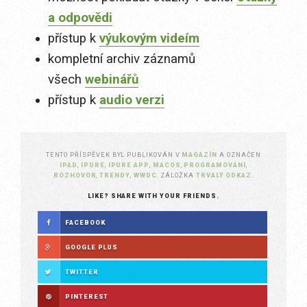
a odpovědi
přístup k
výukovým videím
kompletní archiv záznamů
všech
webinářů
přístup k
audio verzi
TENTO PŘÍSPĚVEK BYL PUBLIKOVÁN V
MAGAZÍN
A OZNAČEN
IPAD
,
IPURE
,
IPURE APP
,
MACOS
,
PROGRAMOVÁNÍ
,
ROZHOVOR
,
TRENDY
,
WWDC
. ZÁLOŽKA
TRVALÝ ODKAZ
.
LIKE? SHARE WITH YOUR FRIENDS.
FACEBOOK
GOOGLE PLUS
TWITTER
PINTEREST