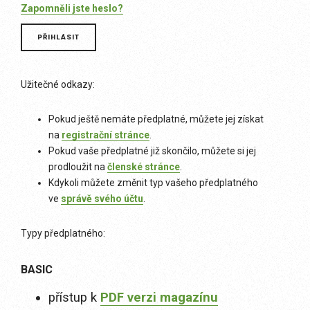
Zapomněli jste heslo?
Užitečné odkazy:
Pokud ještě nemáte předplatné, můžete jej získat
na
registrační stránce
.
Pokud vaše předplatné již skončilo, můžete si jej
prodloužit na
členské stránce
.
Kdykoli můžete změnit typ vašeho předplatného
ve
správě svého účtu
.
Typy předplatného:
BASIC
přístup k
PDF verzi magazínu