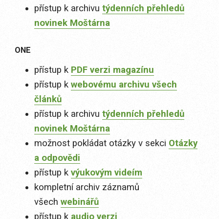
přístup k archivu
týdenních přehledů
novinek Moštárna
ONE
přístup k
PDF verzi magazínu
přístup k
webovému archivu všech
článků
přístup k archivu
týdenních přehledů
novinek Moštárna
možnost pokládat otázky v sekci
Otázky
a odpovědi
přístup k
výukovým videím
kompletní archiv záznamů
všech
webinářů
přístup k
audio verzi