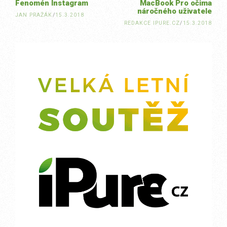
Fenomén Instagram
MacBook Pro očima
náročného uživatele​
JAN PRAŽÁK
/
15.3.2018
REDAKCE IPURE.CZ
/
15.3.2018