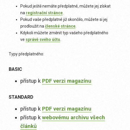
Pokud ještě nemáte předplatné, můžete jej získat
na
registrační stránce
.
Pokud vaše předplatné již skončilo, můžete si jej
prodloužit na
členské stránce
.
Kdykoli můžete změnit typ vašeho předplatného
ve
správě svého účtu
.
Typy předplatného:
BASIC
přístup k
PDF verzi magazínu
STANDARD
přístup k
PDF verzi magazínu
přístup k
webovému archivu všech
článků