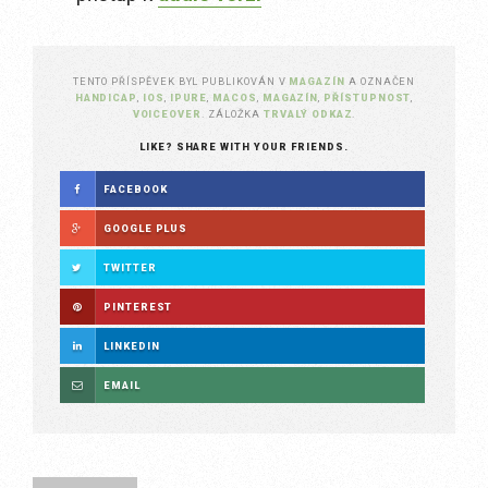
TENTO PŘÍSPĚVEK BYL PUBLIKOVÁN V
MAGAZÍN
A OZNAČEN
HANDICAP
,
IOS
,
IPURE
,
MACOS
,
MAGAZÍN
,
PŘÍSTUPNOST
,
VOICEOVER
. ZÁLOŽKA
TRVALÝ ODKAZ
.
LIKE? SHARE WITH YOUR FRIENDS.
FACEBOOK
GOOGLE PLUS
TWITTER
PINTEREST
LINKEDIN
EMAIL