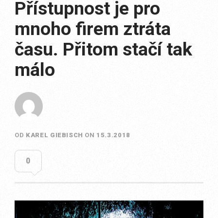
Přístupnost je pro
mnoho firem ztráta
času. Přitom stačí tak
málo
OD
KAREL GIEBISCH
ON
15.3.2018
0