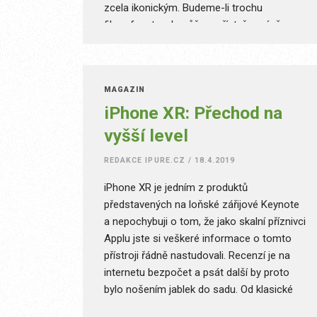
zcela ikonickým. Budeme-li trochu
filozofovat, pak můžeme říct, že právě
jablko bylo v dějinách lidstva součástí
přelomových událostí.
MAGAZÍN
iPhone XR: Přechod na
vyšší level
REDAKCE IPURE.CZ
/
18.4.2019
iPhone XR je jedním z produktů
představených na loňské zářijové Keynote
a nepochybuji o tom, že jako skalní příznivci
Applu jste si veškeré informace o tomto
přístroji řádně nastudovali. Recenzí je na
internetu bezpočet a psát další by proto
bylo nošením jablek do sadu. Od klasické
recenze tedy upouštím a zaměřím se na