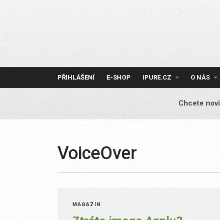
Skip
to
content
PŘIHLÁŠENÍ
E-SHOP
IPURE.CZ
O NÁS
Chcete novi
VoiceOver
MAGAZÍN