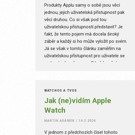
Produkty Applu samy o sobě jsou věcí
jednou, jejich uživatelská přístupnost pak
věcí druhou. Co si však pod tou
uživatelskou přístupností představit? Je
fakt, že tento pojem má docela široký
záběr a každý si ho může vyložit po svém.
Já se však v tomto článku zaměřím na
uživatelskou přístupnost pro uživatele se
zrakovým handicapem. S každoročním
příchodem nových operačních systémů se i
my, zrakově postižení uživatelé, dočkáváme
různých větších či menších featur. A jak
WATCHOS A TVOS
naznačují informace na stránkách Applu,
Jak (ne)vidím Apple
ani letos tomu nebude jinak. Pojďme si
proto shrnout, jaké uživatelské prostředí
Watch
vytvořili v Cupertinu pro nás „zrakáče“.
MARTIN ADÁMEK
/
14.3.2024
V jednom z předchozích čísel tohoto