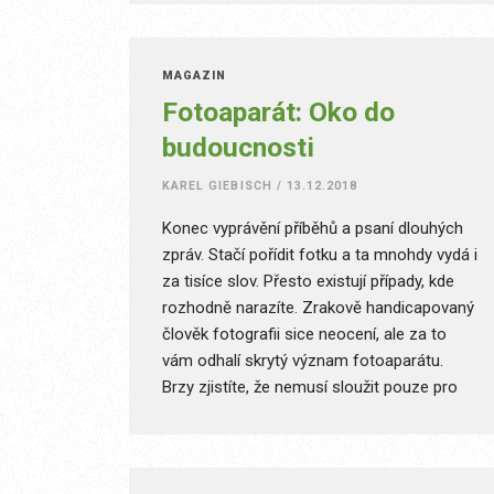
srovnání. Loňský model XR jsem se rozhodl
porovnat s jeho poněkud starším
bratříčkem, nesoucím název iPhone SE,
MAGAZÍN
který jsem donedávna používal.
Fotoaparát: Oko do
budoucnosti
KAREL GIEBISCH
/
13.12.2018
Konec vyprávění příběhů a psaní dlouhých
zpráv. Stačí pořídit fotku a ta mnohdy vydá i
za tisíce slov. Přesto existují případy, kde
rozhodně narazíte. Zrakově handicapovaný
člověk fotografii sice neocení, ale za to
vám odhalí skrytý význam fotoaparátu.
Brzy zjistíte, že nemusí sloužit pouze pro
tvorbu kvalitních fotografií, ale umožňuje se
rozhlížet kolem sebe se zavřenýma očima.
Představuje oko do budoucnosti.