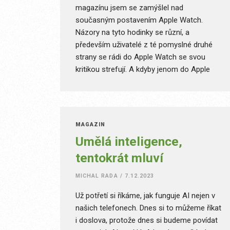
magazínu jsem se zamýšlel nad
současným postavením Apple Watch.
Názory na tyto hodinky se různí, a
především uživatelé z té pomyslné druhé
strany se rádi do Apple Watch se svou
kritikou strefují. A kdyby jenom do Apple
Watch… Ale co bylo, bylo, my jdeme dál.
MAGAZÍN
Umělá inteligence,
tentokrát mluví
MICHAL RADA
/
7.12.2023
Už potřetí si říkáme, jak funguje AI nejen v
našich telefonech. Dnes si to můžeme říkat
i doslova, protože dnes si budeme povídat