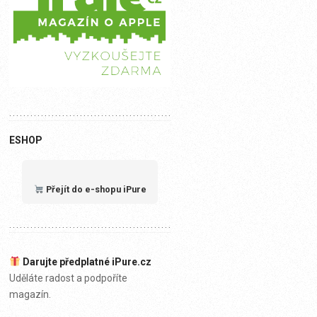
ESHOP
Přejít do e-shopu iPure
Darujte předplatné iPure.cz
Uděláte radost a podpoříte
magazín.