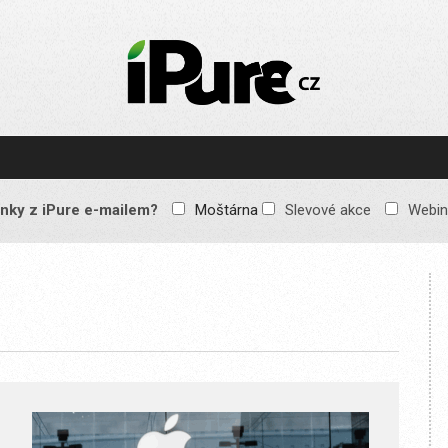
IPURE.CZ
Prémiový Apple e-
magazín, který vychází
každý týden. Žádné
reklamy, žádné
spekulace, jen čistý
obsah pro všechny
nky z iPure e-mailem?
Moštárna
Slevové akce
Webin
Apple fandy. Recenze,
komentáře a praktické
návody, jak začlenit
Apple zařízení do
každodenního života.