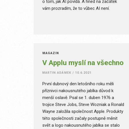
o tom, jak AI povídá. A hned na začátek
vám prozradím, že to vůbec AI není.
MAGAZÍN
V Applu myslí na všechno
MARTIN ADÁMEK
/
10.6.2021
První dubnový den letošního roku měli
příznivci nakousnutého jablka důvod k
menší oslavě. Psal se 1. duben 1976 a
trojice Steve Jobs, Steve Wozniak a Ronald
Wayne založila společnost Apple. Produkty
této společnosti začaly postupně měnit
svět a logo nakousnutého jablka se stalo