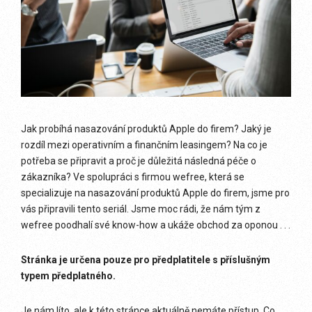
Jak probíhá nasazování produktů Apple do firem? Jaký je
rozdíl mezi operativním a finančním leasingem? Na co je
potřeba se připravit a proč je důležitá následná péče o
zákazníka? Ve spolupráci s firmou wefree, která se
specializuje na nasazování produktů Apple do firem, jsme pro
vás připravili tento seriál. Jsme moc rádi, že nám tým z
wefree poodhalí své know-how a ukáže obchod za oponou . . .
Stránka je určena pouze pro předplatitele s příslušným
typem předplatného.
Je nám líto, ale k této stránce aktuálně nemáte přístup. Co