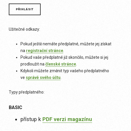
Užitečné odkazy:
Pokud ještě nemáte předplatné, můžete jej získat
na
registrační stránce
.
Pokud vaše předplatné již skončilo, můžete si jej
prodloužit na
členské stránce
.
Kdykoli můžete změnit typ vašeho předplatného
ve
správě svého účtu
.
Typy předplatného:
BASIC
přístup k
PDF verzi magazínu