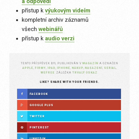
a odpovědi
přístup k
výukovým videím
kompletní archiv záznamů
všech
webinářů
přístup k
audio verzi
TENTO PŘÍSPĚVEK BYL PUBLIKOVÁN V
MAGAZÍN
A OZNAČEN
APPLE
,
FIRMY
,
IPAD
,
IPHONE
,
NÁKUP
,
NASAZENÍ
,
SERIAL
,
WEFREE
. ZÁLOŽKA
TRVALÝ ODKAZ
.
LIKE? SHARE WITH YOUR FRIENDS.
FACEBOOK
GOOGLE PLUS
TWITTER
PINTEREST
LINKEDIN