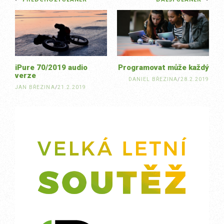
Post
navigation
iPure 70/2019 audio
Programovat může každý
verze
DANIEL BŘEZINA
/
28.2.2019
JAN BŘEZINA
/
21.2.2019