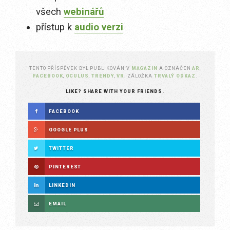
všech
webinářů
přístup k
audio verzi
TENTO PŘÍSPĚVEK BYL PUBLIKOVÁN V
MAGAZÍN
A OZNAČEN
AR
,
FACEBOOK
,
OCULUS
,
TRENDY
,
VR
. ZÁLOŽKA
TRVALÝ ODKAZ
.
LIKE? SHARE WITH YOUR FRIENDS.
FACEBOOK
GOOGLE PLUS
TWITTER
PINTEREST
LINKEDIN
EMAIL