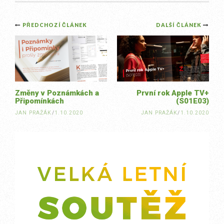
Post
PŘEDCHOZÍ ČLÁNEK
DALŠÍ ČLÁNEK
navigation
Změny v Poznámkách a
První rok Apple TV+
Připomínkách
(S01E03)
JAN PRAŽÁK
/
1.10.2020
JAN PRAŽÁK
/
1.10.2020