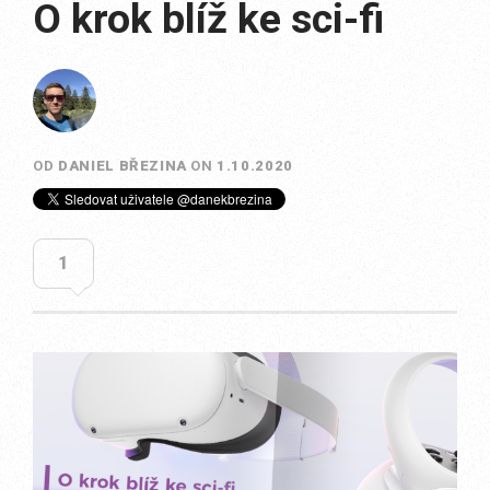
O krok blíž ke sci-fi
OD
DANIEL BŘEZINA
ON
1.10.2020
1