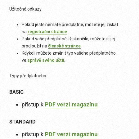
Užitečné odkazy:
Pokud ještě nemáte předplatné, můžete jej získat
na
registrační stránce
.
Pokud vaše předplatné již skončilo, můžete si jej
prodloužit na
členské stránce
.
Kdykoli můžete změnit typ vašeho předplatného
ve
správě svého účtu
.
Typy předplatného:
BASIC
přístup k
PDF verzi magazínu
STANDARD
přístup k
PDF verzi magazínu