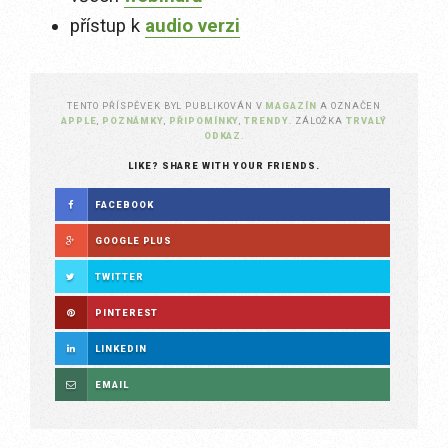
přístup k
audio verzi
TENTO PŘÍSPĚVEK BYL PUBLIKOVÁN V
MAGAZÍN
A OZNAČEN
APPLE
,
POZNÁMKY
,
PŘIPOMÍNKY
,
TRENDY
. ZÁLOŽKA
TRVALÝ
ODKAZ
.
LIKE? SHARE WITH YOUR FRIENDS.
FACEBOOK
GOOGLE PLUS
TWITTER
PINTEREST
LINKEDIN
EMAIL