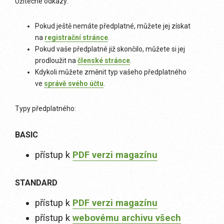
Užitečné odkazy:
Pokud ještě nemáte předplatné, můžete jej získat
na
registrační stránce
.
Pokud vaše předplatné již skončilo, můžete si jej
prodloužit na
členské stránce
.
Kdykoli můžete změnit typ vašeho předplatného
ve
správě svého účtu
.
Typy předplatného:
BASIC
přístup k
PDF verzi magazínu
STANDARD
přístup k
PDF verzi magazínu
přístup k
webovému archivu všech