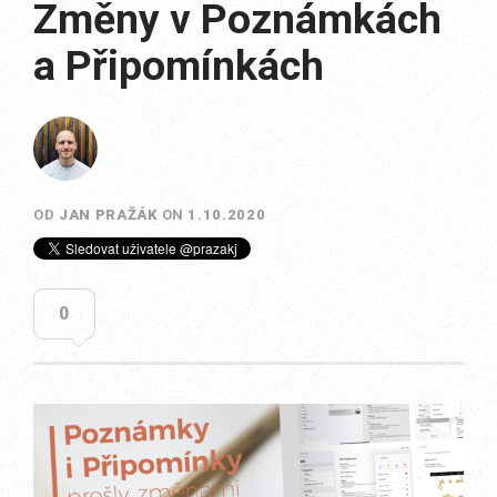
Změny v Poznámkách
a Připomínkách
OD
JAN PRAŽÁK
ON
1.10.2020
0