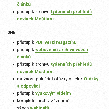
článků
přístup k archivu
týdenních přehledů
novinek Moštárna
ONE
přístup k
PDF verzi magazínu
přístup k
webovému archivu všech
článků
přístup k archivu
týdenních přehledů
novinek Moštárna
možnost pokládat otázky v sekci
Otázky
a odpovědi
přístup k
výukovým videím
kompletní archiv záznamů
všech
webinářů