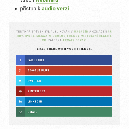
všech
webinářů
přístup k
audio verzi
TENTO PŘÍSPĚVEK BYL PUBLIKOVÁN V
MAGAZÍN
A OZNAČEN
AR
,
HRY
,
IPURE
,
MAGAZÍN
,
OCULUS
,
TRENDY
,
VIRTUÁLNÍ REALITA
,
VR
. ZÁLOŽKA
TRVALÝ ODKAZ
.
LIKE? SHARE WITH YOUR FRIENDS.
FACEBOOK
GOOGLE PLUS
TWITTER
PINTEREST
LINKEDIN
EMAIL