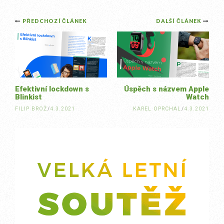
Post
PŘEDCHOZÍ ČLÁNEK
DALŠÍ ČLÁNEK
navigation
Efektivní lockdown s
Úspěch s názvem Apple
Blinkist
Watch
FILIP BROŽ
/
4.3.2021
KAREL OPRCHAL
/
4.3.2021