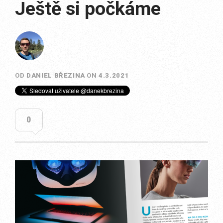
Ještě si počkáme
OD
DANIEL BŘEZINA
ON
4.3.2021
0