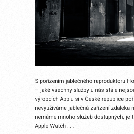
S pořízením jablečného reproduktoru H
– jaké všechny služby u nás stále nejs
výrobcích Applu si v České republice p
nevyužíváme jablečná zařízení zdaleka na
nemáme mnoho služeb dostupných, je to j
Apple Watch . . .