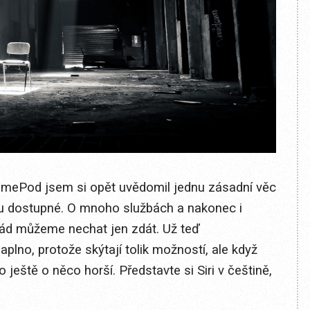
omePod jsem si opět uvědomil jednu zásadní věc
ou dostupné. O mnoho službách a nakonec i
ořád můžeme nechat jen zdát. Už teď
plno, protože skýtají tolik možností, ale když
eště o něco horší. Představte si Siri v češtině,