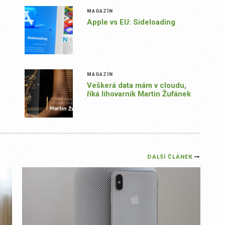
MAGAZÍN
Apple vs EU: Sideloading
MAGAZÍN
Veškerá data mám v cloudu,
říká lihovarník Martin Žufánek
DALŠÍ ČLÁNEK