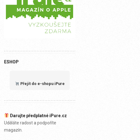
ESHOP
Přejít do e-shopu iPure
Darujte předplatné iPure.cz
Uděláte radost a podpoříte
magazín.