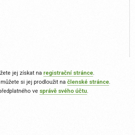
ete jej získat na
registrační stránce
.
 můžete si jej prodloužit na
členské stránce
.
předplatného ve
správě svého účtu
.