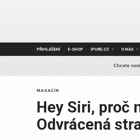
Skip
to
content
PŘIHLÁŠENÍ
E-SHOP
IPURE.CZ
O NÁS
Chcete novi
MAGAZÍN
Hey Siri, proč
Odvrácená str