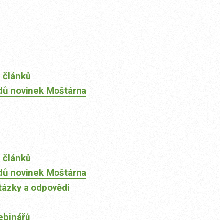
 článků
dů novinek Moštárna
 článků
dů novinek Moštárna
tázky a odpovědi
ebinářů