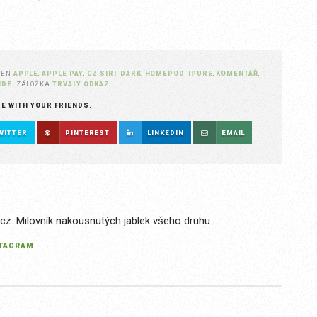
ČEN
APPLE
,
APPLE PAY
,
CZ SIRI
,
DARK
,
HOMEPOD
,
IPURE
,
KOMENTÁŘ
,
IDE
. ZÁLOŽKA
TRVALÝ ODKAZ
.
RE WITH YOUR FRIENDS.
WITTER
PINTEREST
LINKEDIN
EMAIL
.cz. Milovník nakousnutých jablek všeho druhu.
STAGRAM