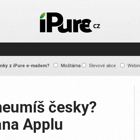
IPURE.CZ
Prémiový Apple e-
magazín, který vychází
každý týden. Žádné
reklamy, žádné
spekulace, jen čistý
obsah pro všechny
nky z iPure e-mailem?
Moštárna
Slevové akce
Webin
Apple fandy. Recenze,
komentáře a praktické
návody, jak začlenit
Apple zařízení do
každodenního života.
 neumíš česky?
ana Applu