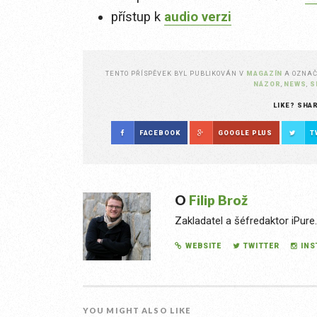
přístup k
audio verzi
TENTO PŘÍSPĚVEK BYL PUBLIKOVÁN V
MAGAZÍN
A OZNA
NÁZOR
,
NEWS
,
S
LIKE? SHA
FACEBOOK
GOOGLE PLUS
T
O
Filip Brož
Zakladatel a šéfredaktor iPure
WEBSITE
TWITTER
IN
YOU MIGHT ALSO LIKE