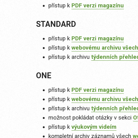
přístup k
PDF verzi magazínu
STANDARD
přístup k
PDF verzi magazínu
přístup k
webovému archivu všech
přístup k archivu
týdenních přehle
ONE
přístup k
PDF verzi magazínu
přístup k
webovému archivu všech
přístup k archivu
týdenních přehle
možnost pokládat otázky v sekci
O
přístup k
výukovým videím
kompletní archiv záznamů všech
w