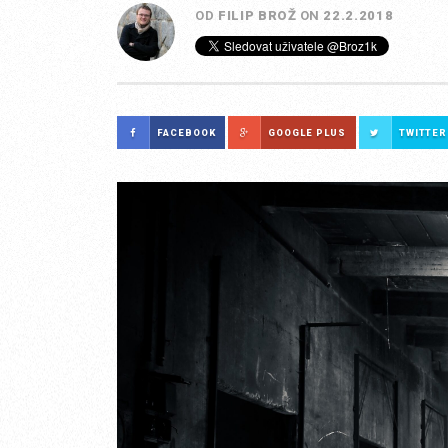
OD
FILIP BROŽ
ON
22.2.2018
FACEBOOK
GOOGLE PLUS
TWITTER