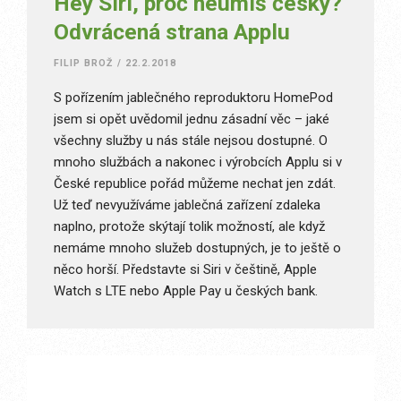
Hey Siri, proč neumíš česky?
Odvrácená strana Applu
FILIP BROŽ
/
22.2.2018
S pořízením jablečného reproduktoru HomePod
jsem si opět uvědomil jednu zásadní věc – jaké
všechny služby u nás stále nejsou dostupné. O
mnoho službách a nakonec i výrobcích Applu si v
České republice pořád můžeme nechat jen zdát.
Už teď nevyužíváme jablečná zařízení zdaleka
naplno, protože skýtají tolik možností, ale když
nemáme mnoho služeb dostupných, je to ještě o
něco horší. Představte si Siri v češtině, Apple
Watch s LTE nebo Apple Pay u českých bank.