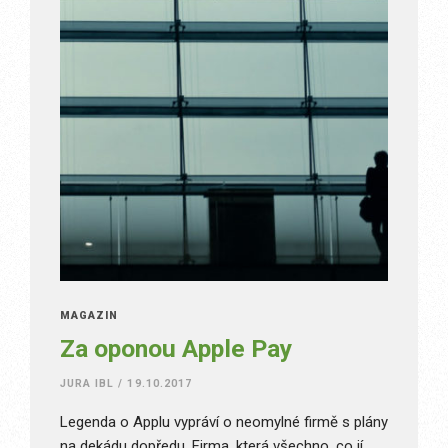
MAGAZÍN
Za oponou Apple Pay
JURA IBL
/
19.10.2017
Legenda o Applu vypráví o neomylné firmě s plány
na dekádu dopředu. Firma, která všechno, co jí