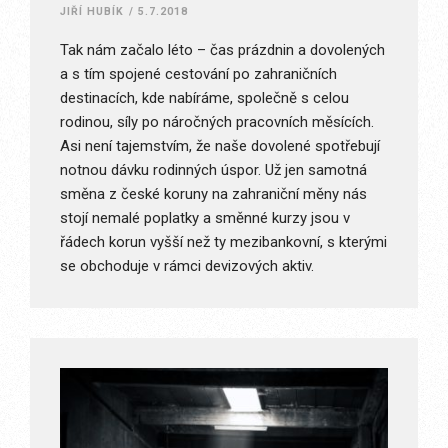
JIŘÍ HUBÍK
/
5.7.2018
Tak nám začalo léto – čas prázdnin a dovolených
a s tím spojené cestování po zahraničních
destinacích, kde nabíráme, společně s celou
rodinou, síly po náročných pracovních měsících.
Asi není tajemstvím, že naše dovolené spotřebují
notnou dávku rodinných úspor. Už jen samotná
směna z české koruny na zahraniční měny nás
stojí nemalé poplatky a směnné kurzy jsou v
řádech korun vyšší než ty mezibankovní, s kterými
se obchoduje v rámci devizových aktiv.