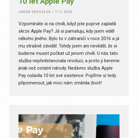
10 let Apple Pay
JAKUB DRESSLER
/
7.11.2024
Vzpomínáte si na chvíli, když jste poprvé zaplatili
skrze Apple Pay? Já si pamatuju, kdy jsem viděl
někoho jiného. Bylo to v zahraničí v roce 2016 a já
mu strašně záviděl. Tehdy jsem ani nevěděl, že si
budeme muset počkat už jenom chvíli. U nás tato
služba nepředstavovala revoluci, a proto ji bereme
jinak než ostatní národy. Nedávno služba Apple
Pay oslavila 10 let své existence. Pojďme si tedy
připomenout, jak moc nám změnila život!