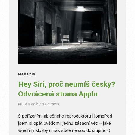
MAGAZÍN
Hey Siri, proč neumíš česky?
Odvrácená strana Applu
FILIP BROŽ
/
22.2.2018
S pořízením jablečného reproduktoru HomePod
jsem si opět uvědomil jednu zásadní věc – jaké
všechny služby u nás stále nejsou dostupné. O