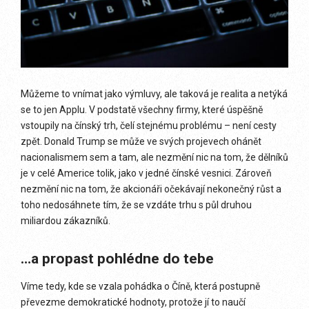
Můžeme to vnímat jako výmluvy, ale taková je realita a netýká
se to jen Applu. V podstatě všechny firmy, které úspěšně
vstoupily na čínský trh, čelí stejnému problému – není cesty
zpět. Donald Trump se může ve svých projevech ohánět
nacionalismem sem a tam, ale nezmění nic na tom, že dělníků
je v celé Americe tolik, jako v jedné čínské vesnici. Zároveň
nezmění nic na tom, že akcionáři očekávají nekonečný růst a
toho nedosáhnete tím, že se vzdáte trhu s půl druhou
miliardou zákazníků.
…a propast pohlédne do tebe
Víme tedy, kde se vzala pohádka o Číně, která postupně
převezme demokratické hodnoty, protože jí to naučí