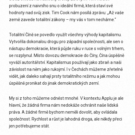
probuzení z naivního snu o ideální firmě, která staví své
hodnoty nad svůj zisk. Tim Cook nám posílá zprávu: „Až vaše
země zavede totalitní zákony – my vás v tom necháme.“
Totalitní Číně se povedlo využít všechny výhody kapitalismu.
Vytvořila dokonalou drogu pro západní společnosti, ale sen o
nástupu demokracie, která půjde ruku v ruce s volným trhem,
se rozplynul. Místo dovozu demokracie do Číny, Čína úspěšně
vyváží autoritářství. Kapitalismus používají jako zbraň a naši
závislost na něm jako rukojmí. I v Čechách můžeme zřetelně
vidět, jak daleko sahají prsty totalitního režimu a jak mohou
úspěšně pronikat do jinak demokratických zemí.
My si z toho můžeme odnést mnohé. V kontextu Applu je ale
hlavní, že žádná firma nám nedokáže ochránit naše lidská
práva. A žádné firmě bychom neměli dovolit, aby ovládala
společnost. Rychlost a růst je lahodná droga, ale někdy přeci
jen potřebujeme stát.