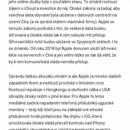
jeho online služby byly v zoufalém stavu. To změnil rostoucí
zájem o iCloud a investice do něj. Čínské zákony vyžadují, aby
všechna data obyvatel byla uložena v datových centrech na
území Číny (a ve správě státem vlastněné firmy). Apple se
tomuto zákonu podrobil s tím, že veškerá data budou
šifrovaná a čínská vláda tak k nim nebude mít přístup.
Šifrovací klíče totiž budou uložené ve Spojených státech. I to
se změnilo. Od roku 2018 byl Apple donucen uložit šifrovací
klíče na serverech v Číně a jen velmi těžko se tak dá věřit, že
by k nim komunistická vláda neměla přístup.
Opravdu těžkou zkoušku ohněm si ale Apple (a mnoho dalších
západních firem a institucí) prochází v letošním roce.
Rostoucí nepokoje v Hongkongu a obchodní válka s USA
obnažily čínský režim v plné kráse. Pro Apple to letos
mediálně začíná napadením telefonů příslušníků ujgurské
menšiny – tedy lidí, kteří jsou na základě své etnické
příslušnosti tvrdě potlačováni. Na chybu v iOS, která
umožňovala čínské vládě převzít kontrolu nad iPhony
ujgurského obyvatelstva si všimli bezpečnostní analytici