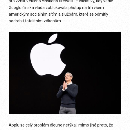
pro vznik Velkého čínského firewallu – iniciativy, kdy vedle
Googlu čínská vláda zablokovala přístup na trh všem
americkým sociálním sítím a službám, které se odmítly
podrobit totalitním zákonům.
Applu se celý problém dlouho netýkal, mimo jiné proto, že