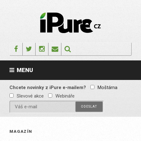
Skip
to
content
IPURE.CZ
Prémiový Apple e-
magazín, který vychází
Facebook
Twitter
Instagram
Email
každý týden. Žádné
reklamy, žádné
spekulace, jen čistý
obsah pro všechny
MENU
Apple fandy. Recenze,
komentáře a praktické
návody, jak začlenit
Apple zařízení do
Chcete novinky z iPure e-mailem?
Moštárna
každodenního života.
Slevové akce
Webináře
MAGAZÍN