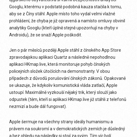
Googlu, kterému v podstatě podobná kauza stačila k tomu,
aby se z Číny stáhl. Apple místo toho vydal velmi vlažné
prohlášení, že chyba je již opravená a namísto omluvy obvinil
analytiky Googlu (kteří úplně stejně upozorňují na chyby v
Androidu), že se snaží Apple poškodit.
Jen o pár měsíců později Apple stáhl z čínského App Store
zpravodajskou aplikaci Quartz a následně nepohodlnou
aplikaci HKmap.live, která monitoruje pohyb čínských
policejních složek útočících na demonstranty. V obou
případech z důvodů porušování čínských zákonů. Opakovaně
se ukazuje, že kdykoliv komunistická vláda zatlačí, Apple
ustoupí. Maximálně vyzkouší nějaký trik, který slouží jako
odpustek (těm, kteří si aplikaci HKmap.live již stáhli z telefonů
nezmizí a bude dál fungovat).
Apple šermuje na všechny strany ideály humanismu a
právem na soukromí a v demokratických zemích je důsledný
a bez ohledu na následky si stojí za svým. Tím víc bolí