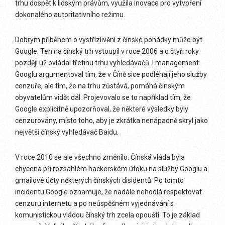
trhu dospět k lidským právům, využila inovace pro vytvoření
dokonalého autoritativního režimu.
Dobrým příběhem o vystřízlivění z čínské pohádky může být
Google. Ten na čínský trh vstoupil v roce 2006 a o čtyři roky
později už ovládal třetinu trhu vyhledávačů. I management
Googlu argumentoval tím, že v Číně sice podléhají jeho služby
cenzuře, ale tím, že na trhu zůstává, pomáhá čínským
obyvatelům vidět dál. Projevovalo se to například tím, že
Google explicitně upozorňoval, že některé výsledky byly
cenzurovány, místo toho, aby je zkrátka nenápadně skryl jako
největší čínský vyhledávač Baidu.
V roce 2010 se ale všechno změnilo. Čínská vláda byla
chycena při rozsáhlém hackerském útoku na služby Googlu a
gmailové účty některých čínských disidentů. Po tomto
incidentu Google oznamuje, že nadále nehodlá respektovat
cenzuru internetu a po neúspěšném vyjednávání s
komunistickou vládou čínský trh zcela opouští. To je základ