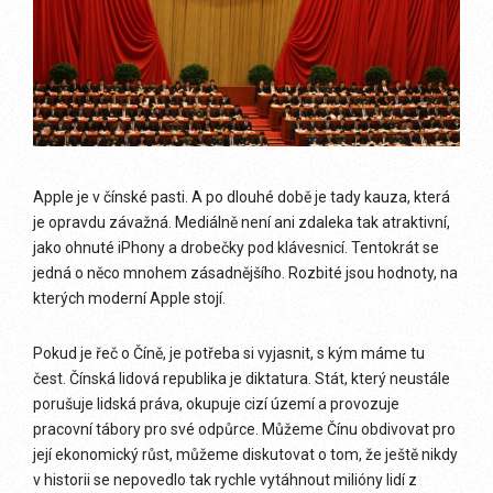
Apple je v čínské pasti. A po dlouhé době je tady kauza, která
je opravdu závažná. Mediálně není ani zdaleka tak atraktivní,
jako ohnuté iPhony a drobečky pod klávesnicí. Tentokrát se
jedná o něco mnohem zásadnějšího. Rozbité jsou hodnoty, na
kterých moderní Apple stojí.
Pokud je řeč o Číně, je potřeba si vyjasnit, s kým máme tu
čest. Čínská lidová republika je diktatura. Stát, který neustále
porušuje lidská práva, okupuje cizí území a provozuje
pracovní tábory pro své odpůrce. Můžeme Čínu obdivovat pro
její ekonomický růst, můžeme diskutovat o tom, že ještě nikdy
v historii se nepovedlo tak rychle vytáhnout milióny lidí z