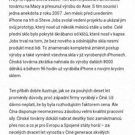
továrnu na Macy a přesunul výrobu do Asie. S tím souvisí i
jedna anekdota z roku 2007. Jen měsíc před uvedením
iPhone na trh si Steve Jobs svolal vedení projektu a ukázal jim
svůj prototyp, který nosil už několik měsíců stále u sebe. Celé
přední sklo bylo pokryté škrábanci od klíčů, které nosil v kapse.
Jobs trval na tom, že bez nového a odolnějšího skla nesmí
produkt mezi lidi. To znamenalo kompletně změnit postup
výroby a také vyměnit všechna skla v již vyrobených iPhonech.
Čínská továrna zkrátka nahnala do výroby dalších 8000
dělníků a během 96 hodin už vyráběla iPhone s novým krycím
sklem.
Ten příběh dobře ilustruje, jak se za pouhých deset let
proměnily důvody, proč západní firmy vyrábějí v Číně. Už
dávno neplatí, že by byla rozhodujícím faktorem cena. Ale
Čína disponuje neomezenou zásobou velmi kvalitní pracovní
síly. Čínské továrny dokáží nabrat desítky tisíc zaměstnanců
přes noc a co je pro Evropu a Spojené státy horší – za
necelých dvacet let vyrostla v Číně generace skvělých