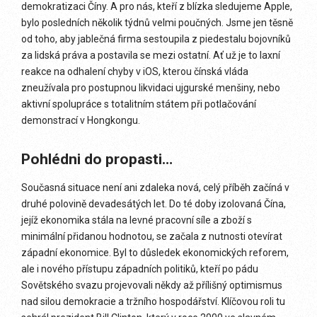
demokratizaci Číny. A pro nás, kteří z blízka sledujeme Apple,
bylo posledních několik týdnů velmi poučných. Jsme jen těsně
od toho, aby jablečná firma sestoupila z piedestalu bojovníků
za lidská práva a postavila se mezi ostatní. Ať už je to laxní
reakce na odhalení chyby v iOS, kterou čínská vláda
zneužívala pro postupnou likvidaci ujgurské menšiny, nebo
aktivní spolupráce s totalitním státem při potlačování
demonstrací v Hongkongu.
Pohlédni do propasti…
Současná situace není ani zdaleka nová, celý příběh začíná v
druhé polovině devadesátých let. Do té doby izolovaná Čína,
jejíž ekonomika stála na levné pracovní síle a zboží s
minimální přidanou hodnotou, se začala z nutnosti otevírat
západní ekonomice. Byl to důsledek ekonomických reforem,
ale i nového přístupu západních politiků, kteří po pádu
Sovětského svazu projevovali někdy až přílišný optimismus
nad silou demokracie a tržního hospodářství. Klíčovou roli tu