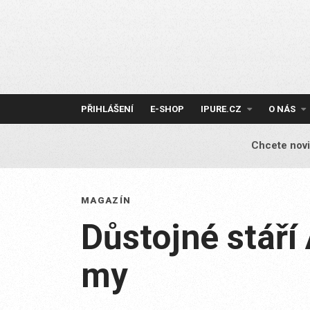
Skip
to
content
PŘIHLÁŠENÍ
E-SHOP
IPURE.CZ
O NÁS
Chcete novi
MAGAZÍN
Důstojné stáří
my