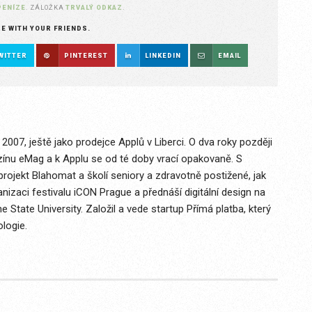
PENÍZE
. ZÁLOŽKA
TRVALÝ ODKAZ
.
RE WITH YOUR FRIENDS.
WITTER
PINTEREST
LINKEDIN
EMAIL
2007, ještě jako prodejce Applů v Liberci. O dva roky později
ínu eMag a k Applu se od té doby vrací opakovaně. S
projekt Blahomat a školí seniory a zdravotně postižené, jak
ganizaci festivalu iCON Prague a přednáší digitální design na
State University. Založil a vede startup Přímá platba, který
logie.