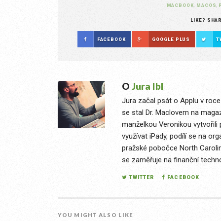
MACBOOK
,
MACOS
,
LIKE? SHA
FACEBOOK
GOOGLE PLUS
T
O
Jura Ibl
Jura začal psát o Applu v roce 
se stal Dr. Maclovem na magaz
manželkou Veronikou vytvořili 
využívat iPady, podílí se na or
pražské pobočce North Caroline 
se zaměřuje na finanční techno
TWITTER
FACEBOOK
YOU MIGHT ALSO LIKE