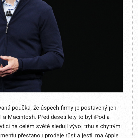
vaná poučka, že úspěch firmy je postavený jen
I a Macintosh. Před deseti lety to byl iPod a
ytici na celém světě sledují vývoj trhu s chytrými
omentu přestanou prodeje růst a jestli má Apple