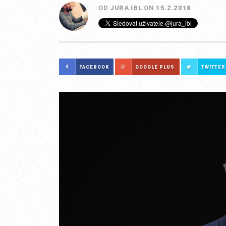
OD
JURA IBL
ON
15.2.2018
FACEBOOK
GOOGLE PLUS
TWITTER