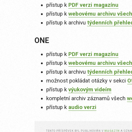
přístup k
PDF verzi magazínu
přístup k
webovému archivu všech
přístup k archivu
týdenních přehle
ONE
přístup k
PDF verzi magazínu
přístup k
webovému archivu všech
přístup k archivu
týdenních přehle
možnost pokládat otázky v sekci
O
přístup k
výukovým videím
kompletní archiv záznamů všech
w
přístup k
audio verzi
TENTO PŘÍSPĚVEK BYL PUBLIKOVÁN V
MAGAZÍN
A OZN