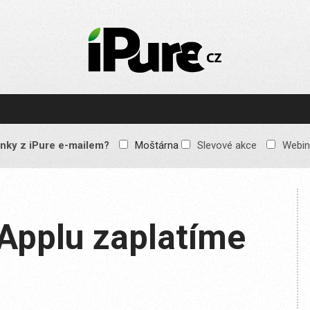
IPURE.CZ
Prémiový Apple e-
magazín, který vychází
každý týden. Žádné
reklamy, žádné
spekulace, jen čistý
obsah pro všechny
nky z iPure e-mailem?
Moštárna
Slevové akce
Webin
Apple fandy. Recenze,
komentáře a praktické
návody, jak začlenit
Apple zařízení do
každodenního života.
 Applu zaplatíme