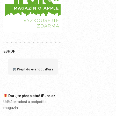
ESHOP
Přejít do e-shopu iPure
Darujte předplatné iPure.cz
Uděláte radost a podpoříte
magazín.