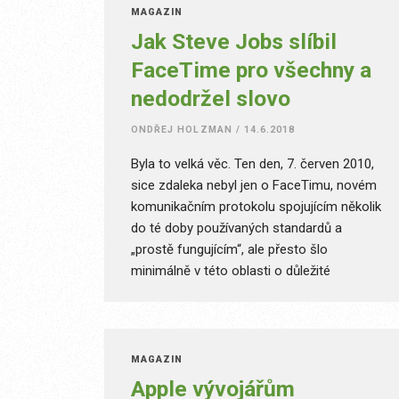
MAGAZÍN
nalhávat, že je to hlavně kvůli ceně. Protože
Jak Steve Jobs slíbil
všude jinde už kulhá minimálně na jednu
nohu. Pryč jsou časy, kdy ho Steve Jobs s
FaceTime pro všechny a
velkou pompou vytáhl z tenké poštovní
nedodržel slovo
obálky a zase trochu ohromil svět.
ONDŘEJ HOLZMAN
/
14.6.2018
Byla to velká věc. Ten den, 7. červen 2010,
sice zdaleka nebyl jen o FaceTimu, novém
komunikačním protokolu spojujícím několik
do té doby používaných standardů a
„prostě fungujícím“, ale přesto šlo
minimálně v této oblasti o důležité
oznámení. Steve Jobs totiž hned po
představení nové funkce iPhonů uvedl, že
Apple svůj protokol otevře úplně všem.
Přes FaceTime měli za pár let volat všichni.
MAGAZÍN
Jenže po osmi letech je stále
Apple vývojářům