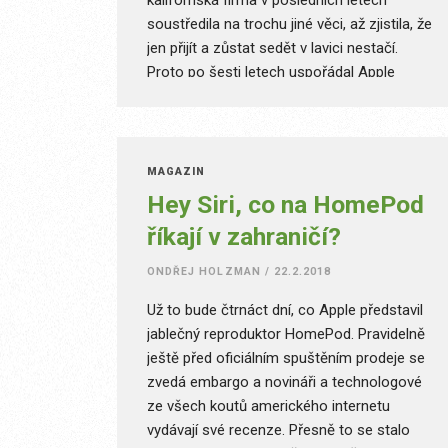
kalifornská firma v posledních letech
soustředila na trochu jiné věci, až zjistila, že
jen přijít a zůstat sedět v lavici nestačí.
Proto po šesti letech uspořádal Apple
speciální akci zaměřenou výhradně na
učitele, studenty a celý vzdělávací systém.
V jedné z nejstarších středních škol v
Chicagu Tim Cook se svým týmem ukázal,
MAGAZÍN
jak si představuje moderní vzdělávání.
Hey Siri, co na HomePod
říkají v zahraničí?
ONDŘEJ HOLZMAN
/
22.2.2018
Už to bude čtrnáct dní, co Apple představil
jablečný reproduktor HomePod. Pravidelně
ještě před oficiálním spuštěním prodeje se
zvedá embargo a novináři a technologové
ze všech koutů amerického internetu
vydávají své recenze. Přesně to se stalo