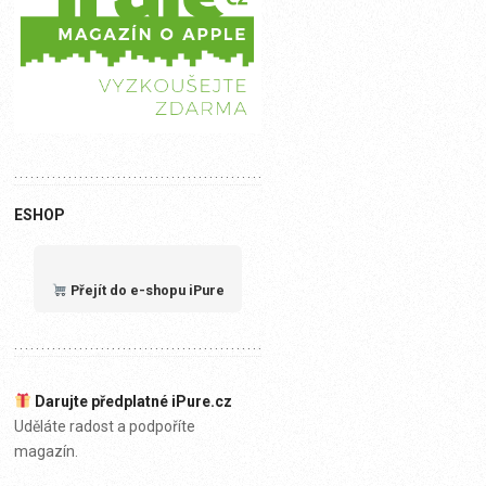
ESHOP
Přejít do e-shopu iPure
Darujte předplatné iPure.cz
Uděláte radost a podpoříte
magazín.