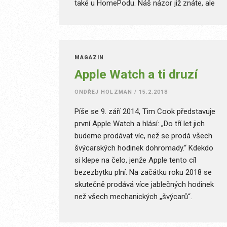
také u HomePodu. Náš názor již znáte, ale
co říkají kapacity v oboru?
MAGAZÍN
Apple Watch a ti druzí
ONDŘEJ HOLZMAN
/
15.2.2018
Píše se 9. září 2014, Tim Cook představuje
první Apple Watch a hlásí: „Do tří let jich
budeme prodávat víc, než se prodá všech
švýcarských hodinek dohromady.“ Kdekdo
si klepe na čelo, jenže Apple tento cíl
bezezbytku plní. Na začátku roku 2018 se
skutečně prodává více jablečných hodinek
než všech mechanických „švýcarů“.