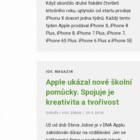
Když skončilo druhé fiskální čtvrtletí
letošního roku, uplynulo od startu prodeje
iPhonu X dvacet jedna týdnů. Každý tento
týden Apple prodával iPhone X, iPhone 8
Plus, iPhone 8, iPhone 7 Plus, iPhone 7,
iPhone 6S Plus, iPhone 6 Plus a iPhone SE.
Nejprodávanějším byl ale každý týden,
jednadvacetkrát v řadě, iPhone X. Při
vyhlašování finančních výsledků to oznámil
šéf Applu Tim Cook a tak trochu tím vyrazil
IOS
,
MAGAZÍN
z ruky dychtivých novinářů jejich chystané
Apple ukázal nové školní
texty o senzaci, že se jablečné vlajkové lodi
pomůcky. Spojuje je
mezi telefony nedaří.
kreativita a tvořivost
ONDŘEJ HOLZMAN
/
29.3.2018
Už od dob Steva Jobse je v DNA Applu
zakódován důraz na vzdělávání. Jen se