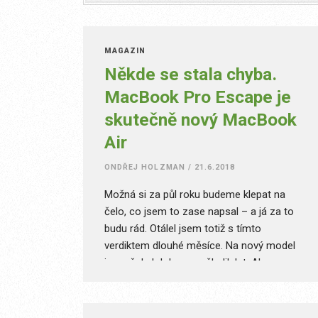
MAGAZÍN
Někde se stala chyba.
MacBook Pro Escape je
skutečně nový MacBook
Air
ONDŘEJ HOLZMAN
/
21.6.2018
Možná si za půl roku budeme klepat na
čelo, co jsem to zase napsal – a já za to
budu rád. Otálel jsem totiž s tímto
verdiktem dlouhé měsíce. Na nový model
jsem čekal dokonce několik let. Ale
MacBook Air už evidentně nic nevzkřísí. Je
to škoda, protože se stále jedná o jeden z
nejpopulárnějších počítačů. Byť si není třeba