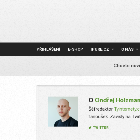
Skip
to
content
PŘIHLÁŠENÍ
E-SHOP
IPURE.CZ
O NÁS
Chcete novi
O
Ondřej Holzma
Šéfredaktor
Tyinternety.
fanoušek. Závislý na Twit
TWITTER