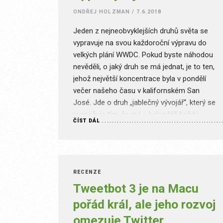
pravděpodobnější, že k tomu bohužel nikdy
nedojde.
ONDŘEJ HOLZMAN
/
7.6.2018
Jeden z nejneobvyklejších druhů světa se
vypravuje na svou každoroční výpravu do
velkých plání WWDC. Pokud byste náhodou
nevěděli, o jaký druh se má jednat, je to ten,
jehož největší koncentrace byla v pondělí
večer našeho času v kalifornském San
José. Jde o druh „jablečný vývojář“, který se
vyznačuje tím, že má v kalendáři každý…
ČÍST DÁL
RECENZE
Tweetbot 3 je na Macu
pořád král, ale jeho rozvoj
omezuje Twitter