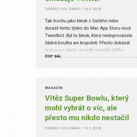
ONDŘEJ HOLZMAN
/
16.5.2018
Tak trochu jako blesk z čistého nebe
dorazil tento týden do Mac App Storu nový
Tweetbot. Byl to blesk, který nedoprovázela
žádná bouřka ani krupobití. Přesto dokázal
krátce po startu obsadit nejvyšší příčky
ČÍST DÁL
softwarového obchodu, který však na
Macu nevykazuje takový život jako jeho
bratr na iOS. Verze označená jako 3.0 není
zdaleka tak významným…
MAGAZÍN
Vítěz Super Bowlu, který
mohl vyhrát o víc, ale
přesto mu nikdo nestačil
ONDŘEJ HOLZMAN
/
10.5.2018