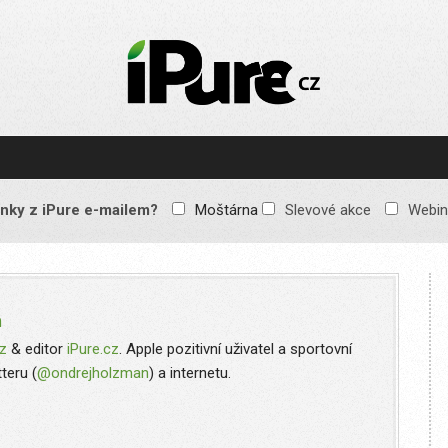
IPURE.CZ
Prémiový Apple e-
magazín, který vychází
každý týden. Žádné
reklamy, žádné
spekulace, jen čistý
obsah pro všechny
nky z iPure e-mailem?
Moštárna
Slevové akce
Webin
Apple fandy. Recenze,
komentáře a praktické
návody, jak začlenit
Apple zařízení do
každodenního života.
n
cz
& editor
iPure.cz
. Apple pozitivní uživatel a sportovní
teru (
@ondrejholzman
) a internetu.