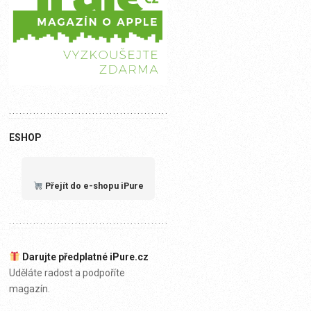
ESHOP
Přejít do e-shopu iPure
Darujte předplatné iPure.cz
Uděláte radost a podpoříte
magazín.