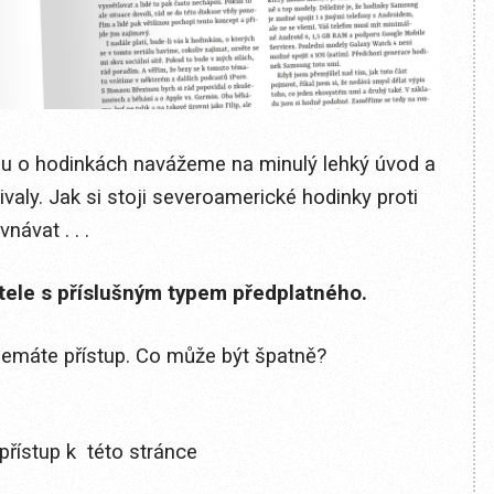
lu o hodinkách navážeme na minulý lehký úvod a
aly. Jak si stoji severoamerické hodinky proti
ávat . . .
itele s příslušným typem předplatného.
 nemáte přístup. Co může být špatně?
přístup k této stránce