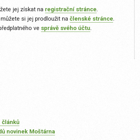
ete jej získat na
registrační stránce
.
 můžete si jej prodloužit na
členské stránce
.
předplatného ve
správě svého účtu
.
 článků
dů novinek Moštárna