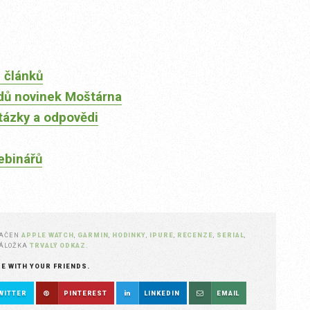
 článků
dů novinek Moštárna
tázky a odpovědi
ebinářů
NAČEN
APPLE WATCH
,
GARMIN
,
HODINKY
,
IPURE
,
RECENZE
,
SERIAL
,
ZÁLOŽKA
TRVALÝ ODKAZ
.
RE WITH YOUR FRIENDS.
WITTER
PINTEREST
LINKEDIN
EMAIL