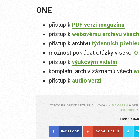
ONE
přístup k
PDF verzi magazínu
přístup k
webovému archivu všech
přístup k archivu
týdenních přehle
možnost pokládat otázky v sekci
O
přístup k
výukovým videím
kompletní archiv záznamů všech
w
přístup k
audio verzi
TENTO PŘÍSPĚVEK BYL PUBLIKOVÁN V
MAGAZÍN
A OZ
TRENDY
. 
LIKE? SHA
FACEBOOK
GOOGLE PLUS
T