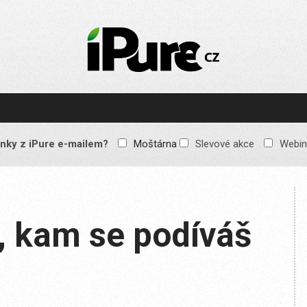
IPURE.CZ
Prémiový Apple e-
magazín, který vychází
každý týden. Žádné
reklamy, žádné
spekulace, jen čistý
obsah pro všechny
nky z iPure e-mailem?
Moštárna
Slevové akce
Webin
Apple fandy. Recenze,
komentáře a praktické
návody, jak začlenit
Apple zařízení do
každodenního života.
, kam se podíváš