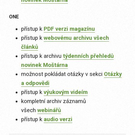
novinek Moštárna
ONE
přístup k
PDF verzi magazínu
přístup k
webovému archivu všech
článků
přístup k archivu
týdenních přehledů
novinek Moštárna
možnost pokládat otázky v sekci
Otázky
a odpovědi
přístup k
výukovým videím
kompletní archiv záznamů
všech
webinářů
přístup k
audio verzi