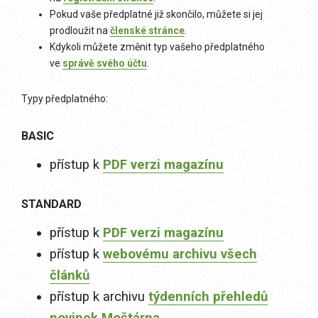
Pokud vaše předplatné již skončilo, můžete si jej
prodloužit na
členské stránce
.
Kdykoli můžete změnit typ vašeho předplatného
ve
správě svého účtu
.
Typy předplatného:
BASIC
přístup k
PDF verzi magazínu
STANDARD
přístup k
PDF verzi magazínu
přístup k
webovému archivu všech
článků
přístup k archivu
týdenních přehledů