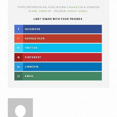
TENTO PŘÍSPĚVEK BYL PUBLIKOVÁN V
MAGAZÍN
A OZNAČEN
IPURE
,
ZKRATKY
. ZÁLOŽKA
TRVALÝ ODKAZ
.
LIKE? SHARE WITH YOUR FRIENDS.
FACEBOOK
GOOGLE PLUS
TWITTER
PINTEREST
LINKEDIN
EMAIL