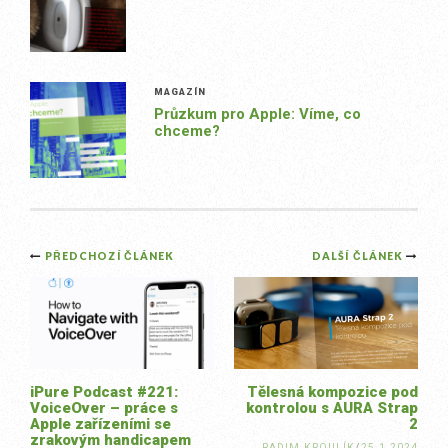
MAGAZÍN
Průzkum pro Apple: Víme, co
chceme?
Post
PŘEDCHOZÍ ČLÁNEK
DALŠÍ ČLÁNEK
navigation
iPure Podcast #221:
Tělesná kompozice pod
VoiceOver – práce s
kontrolou s AURA Strap
Apple zařízeními se
2
zrakovým handicapem
RADIM KROULÍK
/
25.1.2024