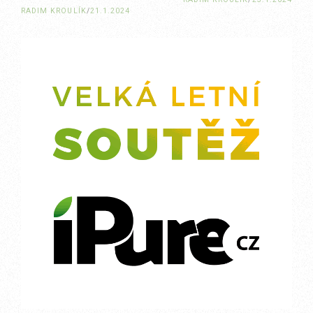
RADIM KROULÍK
/
21.1.2024