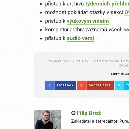
přístup k archivu
týdenních přehle
možnost pokládat otázky v sekci
O
přístup k
výukovým videím
kompletní archiv záznamů všech
w
přístup k
audio verzi
TENTO PŘÍSPĚVEK BYL PUBLIKOVÁN V
MAGAZÍN
A OZ
ZÁLO
LIKE? SHA
FACEBOOK
GOOGLE PLUS
T
O
Filip Brož
Zakladatel a šéfredaktor iPure