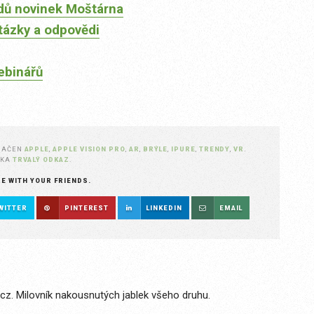
dů novinek Moštárna
tázky a odpovědi
ebinářů
NAČEN
APPLE
,
APPLE VISION PRO
,
AR
,
BRÝLE
,
IPURE
,
TRENDY
,
VR
.
ŽKA
TRVALÝ ODKAZ
.
RE WITH YOUR FRIENDS.
WITTER
PINTEREST
LINKEDIN
EMAIL
.cz. Milovník nakousnutých jablek všeho druhu.