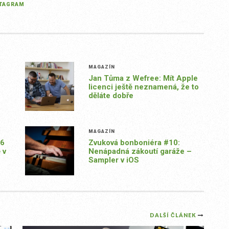
STAGRAM
MAGAZÍN
Jan Tůma z Wefree: Mít Apple
licenci ještě neznamená, že to
děláte dobře
MAGAZÍN
26
Zvuková bonboniéra #10:
 v
Nenápadná zákoutí garáže –
Sampler v iOS
DALŠÍ ČLÁNEK