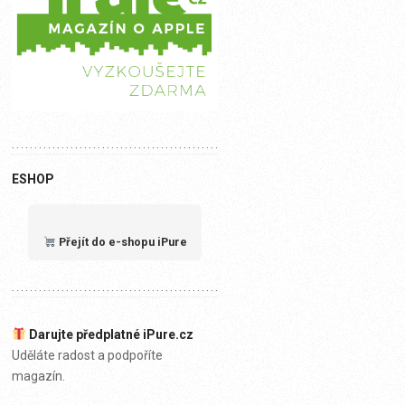
ESHOP
Přejít do e-shopu iPure
Darujte předplatné iPure.cz
Uděláte radost a podpoříte
magazín.