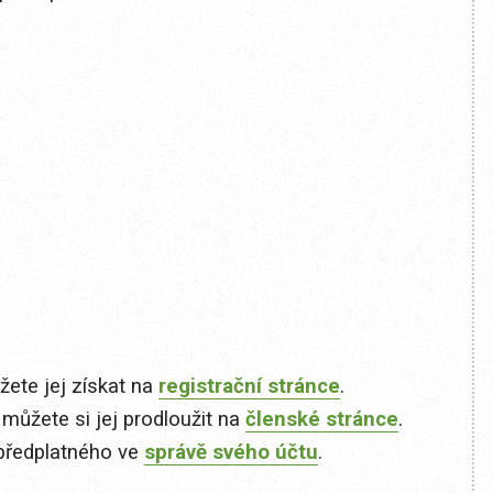
ete jej získat na
registrační stránce
.
 můžete si jej prodloužit na
členské stránce
.
předplatného ve
správě svého účtu
.