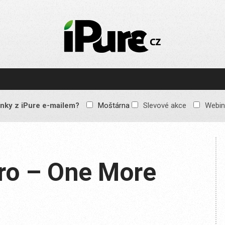
IPURE.CZ
Prémiový Apple e-
magazín, který vychází
každý týden. Žádné
reklamy, žádné
spekulace, jen čistý
obsah pro všechny
nky z iPure e-mailem?
Moštárna
Slevové akce
Webin
Apple fandy. Recenze,
komentáře a praktické
návody, jak začlenit
Apple zařízení do
každodenního života.
Pro – One More