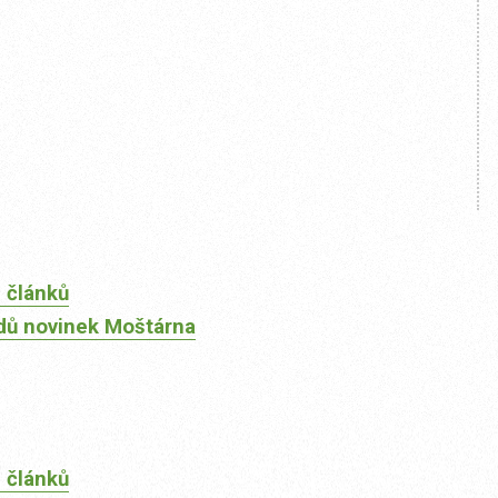
 článků
dů novinek Moštárna
 článků