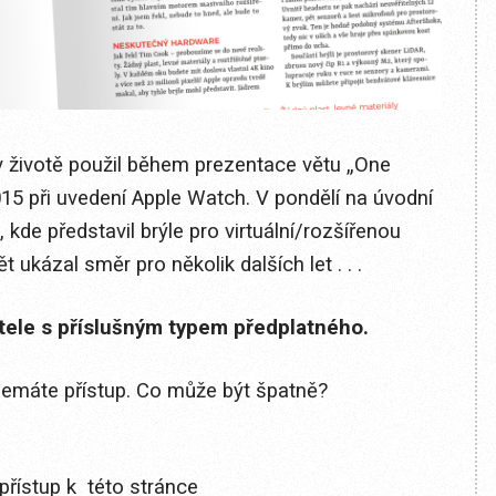
v životě použil během prezentace větu „One
015 při uvedení Apple Watch. V pondělí na úvodní
 kde představil brýle pro virtuální/rozšířenou
 ukázal směr pro několik dalších let . . .
itele s příslušným typem předplatného.
 nemáte přístup. Co může být špatně?
přístup k této stránce