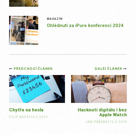
MAGAZÍN
Ohlédnutí za iPure konferencí 2024
Post
PŘEDCHOZÍ ČLÁNEK
DALŠÍ ČLÁNEK
navigation
Chytře na hesla
Hacknutí digitálu i bez
Apple Watch
FILIP BROŽ
/
16.5.2019
JAN PRAŽÁK
/
16.5.2019