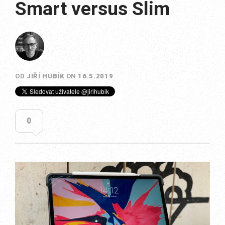
Smart versus Slim
OD
JIŘÍ HUBÍK
ON
16.5.2019
0