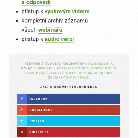
a odpovědi
přístup k
výukovým videím
kompletní archiv záznamů
všech
webinářů
přístup k
audio verzi
TENTO PŘÍSPĚVEK BYL PUBLIKOVÁN V
IOS
,
MAGAZÍN
A
OZNAČEN
IPAD PRO
,
IPURE
,
KLÁVESNICE
,
LOGITECH SLIM
FOLIO
,
PSANÍ
,
RECENZE
,
SMART KEYBOARD
,
TRENDY
.
ZÁLOŽKA
TRVALÝ ODKAZ
.
LIKE? SHARE WITH YOUR FRIENDS.
FACEBOOK
GOOGLE PLUS
TWITTER
PINTEREST