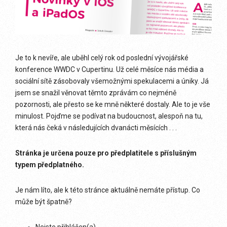
Je to k nevíře, ale uběhl celý rok od poslední vývojářské
konference WWDC v Cupertinu. Už celé měsíce nás média a
sociální sítě zásobovaly všemožnými spekulacemi a úniky. Já
jsem se snažil věnovat těmto zprávám co nejméně
pozornosti, ale přesto se ke mně některé dostaly. Ale to je vše
minulost. Pojďme se podívat na budoucnost, alespoň na tu,
která nás čeká v následujících dvanácti měsících . . .
Stránka je určena pouze pro předplatitele s příslušným
typem předplatného.
Je nám líto, ale k této stránce aktuálně nemáte přístup. Co
může být špatně?