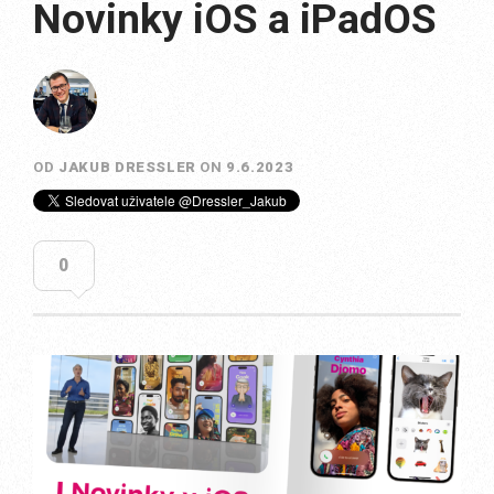
Novinky iOS a iPadOS
OD
JAKUB DRESSLER
ON
9.6.2023
0