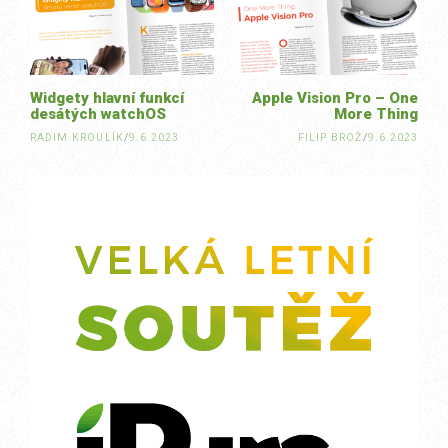
navigation
Widgety hlavní funkcí
Apple Vision Pro – One
desátých watchOS
More Thing
RADIM KROULÍK
/
9.6.2023
FILIP BROŽ
/
9.6.2023