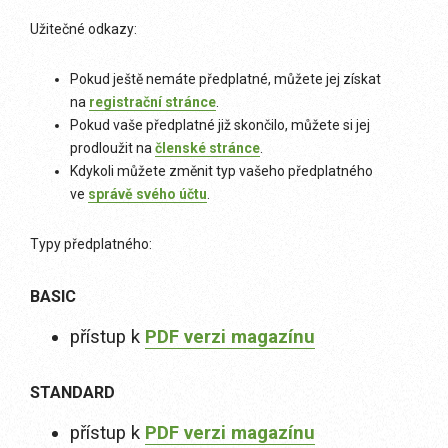
Užitečné odkazy:
Pokud ještě nemáte předplatné, můžete jej získat
na
registrační stránce
.
Pokud vaše předplatné již skončilo, můžete si jej
prodloužit na
členské stránce
.
Kdykoli můžete změnit typ vašeho předplatného
ve
správě svého účtu
.
Typy předplatného:
BASIC
přístup k
PDF verzi magazínu
STANDARD
přístup k
PDF verzi magazínu