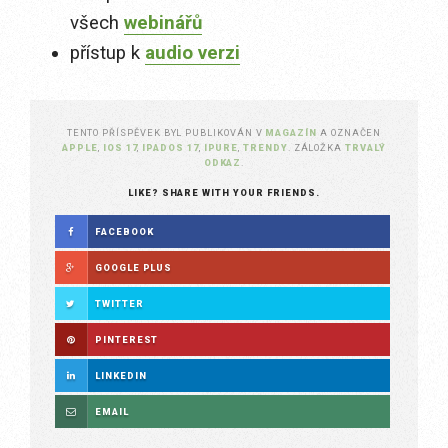
všech
webinářů
přístup k
audio verzi
TENTO PŘÍSPĚVEK BYL PUBLIKOVÁN V
MAGAZÍN
A OZNAČEN
APPLE
,
IOS 17
,
IPADOS 17
,
IPURE
,
TRENDY
. ZÁLOŽKA
TRVALÝ
ODKAZ
.
LIKE? SHARE WITH YOUR FRIENDS.
FACEBOOK
GOOGLE PLUS
TWITTER
PINTEREST
LINKEDIN
EMAIL