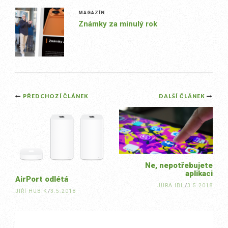
MAGAZÍN
Známky za minulý rok
Post
PŘEDCHOZÍ ČLÁNEK
DALŠÍ ČLÁNEK
navigation
Ne, nepotřebujete
aplikaci
AirPort odlétá
JURA IBL
/
3.5.2018
JIŘÍ HUBÍK
/
3.5.2018