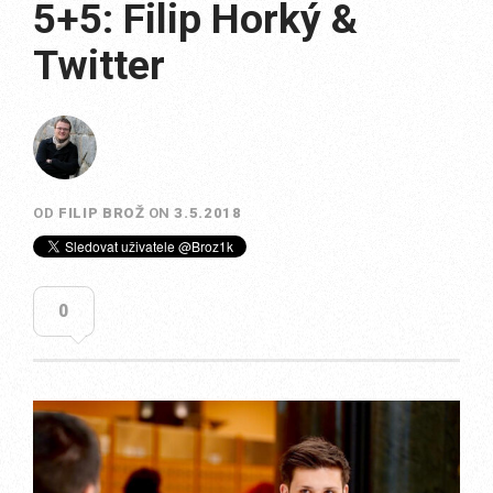
5+5: Filip Horký &
Twitter
OD
FILIP BROŽ
ON
3.5.2018
0