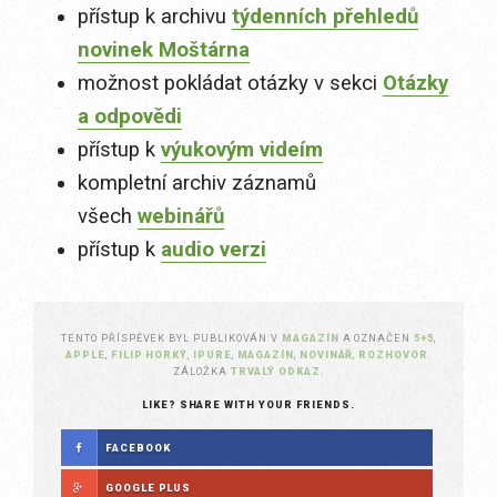
přístup k archivu
týdenních přehledů
novinek Moštárna
možnost pokládat otázky v sekci
Otázky
a odpovědi
přístup k
výukovým videím
kompletní archiv záznamů
všech
webinářů
přístup k
audio verzi
TENTO PŘÍSPĚVEK BYL PUBLIKOVÁN V
MAGAZÍN
A OZNAČEN
5+5
,
APPLE
,
FILIP HORKÝ
,
IPURE
,
MAGAZÍN
,
NOVINÁŘ
,
ROZHOVOR
.
ZÁLOŽKA
TRVALÝ ODKAZ
.
LIKE? SHARE WITH YOUR FRIENDS.
FACEBOOK
GOOGLE PLUS