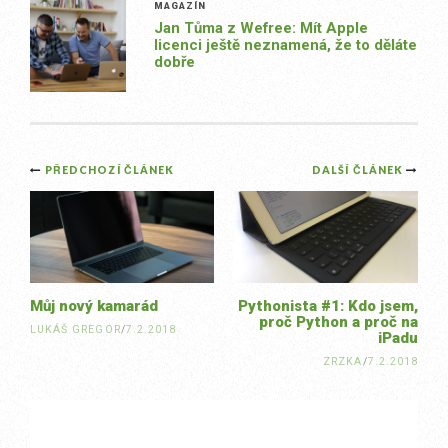
MAGAZÍN
Jan Tůma z Wefree: Mít Apple
licenci ještě neznamená, že to děláte
dobře
Post
PŘEDCHOZÍ ČLÁNEK
DALŠÍ ČLÁNEK
navigation
Můj nový kamarád
Pythonista #1: Kdo jsem,
proč Python a proč na
LUKÁŠ GREGOR
/
7.2.2018
iPadu
ZRZKA
/
7.2.2018