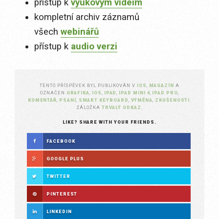
přístup k
výukovým videím
kompletní archiv záznamů
všech
webinářů
přístup k
audio verzi
TENTO PŘÍSPĚVEK BYL PUBLIKOVÁN V
IOS
,
MAGAZÍN
A
OZNAČEN
GRAFIKA
,
IOS
,
IPAD
,
IPAD MINI 4
,
IPAD PRO
,
KOMENTÁŘ
,
PSANÍ
,
SMART KEYBOARD
,
VÝMĚNA
,
ZKUŠENOSTI
.
ZÁLOŽKA
TRVALÝ ODKAZ
.
LIKE? SHARE WITH YOUR FRIENDS.
FACEBOOK
GOOGLE PLUS
TWITTER
PINTEREST
LINKEDIN