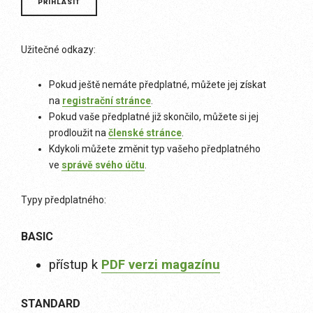
Užitečné odkazy:
Pokud ještě nemáte předplatné, můžete jej získat
na
registrační stránce
.
Pokud vaše předplatné již skončilo, můžete si jej
prodloužit na
členské stránce
.
Kdykoli můžete změnit typ vašeho předplatného
ve
správě svého účtu
.
Typy předplatného:
BASIC
přístup k
PDF verzi magazínu
STANDARD