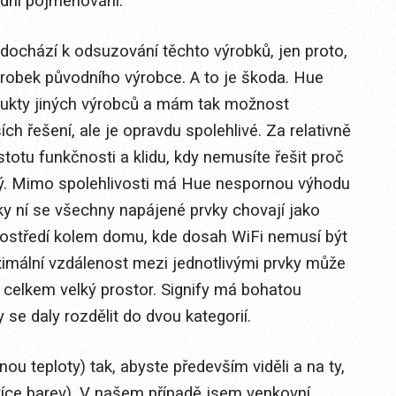
dní pojmenování.
 dochází k odsuzování těchto výrobků, jen proto,
výrobek původního výrobce. A to je škoda. Hue
dukty jiných výrobců a mám tak možnost
ch řešení, ale je opravdu spolehlivé. Za relativně
istotu funkčnosti a klidu, kdy nemusíte řešit proč
ý. Mimo spolehlivosti má Hue nespornou výhodu
y ní se všechny napájené prvky chovají jako
rostředí kolem domu, kde dosah WiFi nemusí být
ximální vzdálenost mezi jednotlivými prvky může
e celkem velký prostor. Signify má bohatou
 se daly rozdělit do dvou kategorií.
ěnou teploty) tak, abyste především viděli a na ty,
více barev). V našem případě jsem venkovní