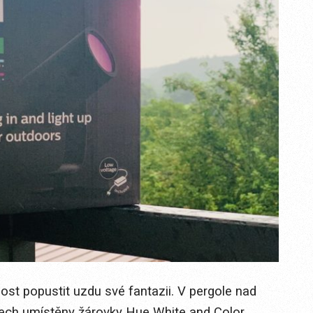
st popustit uzdu své fantazii. V pergole nad
lech umístěny žárovky Hue White and Color