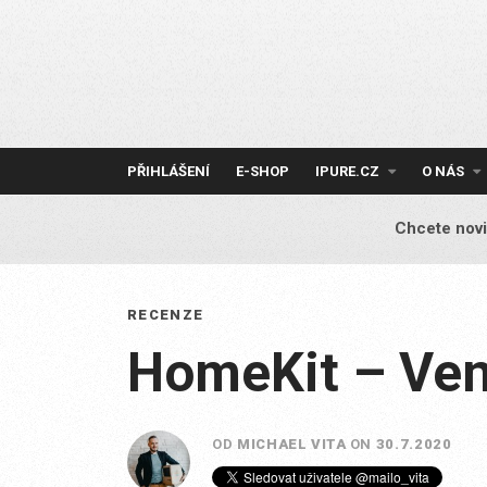
Skip
to
content
PŘIHLÁŠENÍ
E-SHOP
IPURE.CZ
O NÁS
Chcete novi
RECENZE
HomeKit – Ven
OD
MICHAEL VITA
ON
30.7.2020