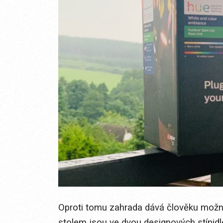
Oproti tomu zahrada dává člověku možno
stolem jsou ve dvou designových stínid