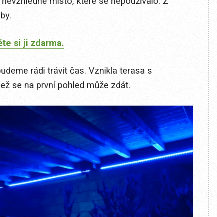
 nevzhledné místo, které se nepoužívalo. Z
by.
te si ji zdarma.
udeme rádi trávit čas. Vznikla terasa s
 než se na první pohled může zdát.