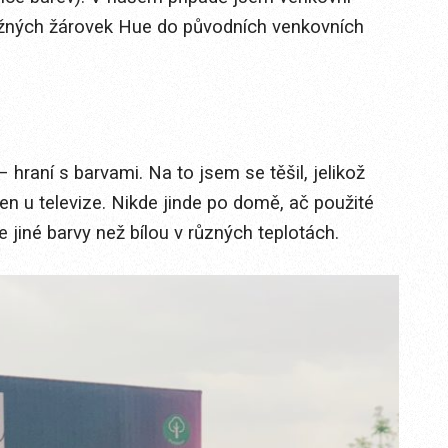
í běžných žárovek Hue do původních venkovních
 hraní s barvami. Na to jsem se těšil, jelikož
en u televize. Nikde jinde po domě, ač použité
jiné barvy než bílou v různých teplotách.