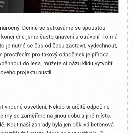
a náročný. Denně se setkáváme se spoustou
Ke konci dne jsme často unavení a otrávení. To má
to je nutné se čas od času zastavit, vydechnout,
ním prostředím pro takový odpočinek je příroda.
ěhnout do lesa, můžete si oázu klidu vytvořit
ového projektu pustil.
at vhodné osvětlení. Někdo si určitě odpočine
ale my se zaměříme na jinou dobu a jiné místo.
ě. Kout naší zahrady byla jen ošklivá betonová