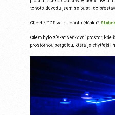
plocha ještě z dob stavby domu. Bylo to
tohoto důvodu jsem se pustil do přestav
Chcete PDF verzi tohoto článku?
Stáhně
Cílem bylo získat venkovní prostor, kde b
prostornou pergolou, která je chytřejší,