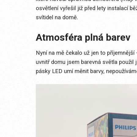
osvětlení vyřešil již před lety instalac
svítidel na domě.
Atmosféra plná barev
Nyní na mě čekalo už jen to příjemnější –
uvnitř domu jsem barevná světla použil j
pásky LED umí měnit barvy, nepoužíváme 