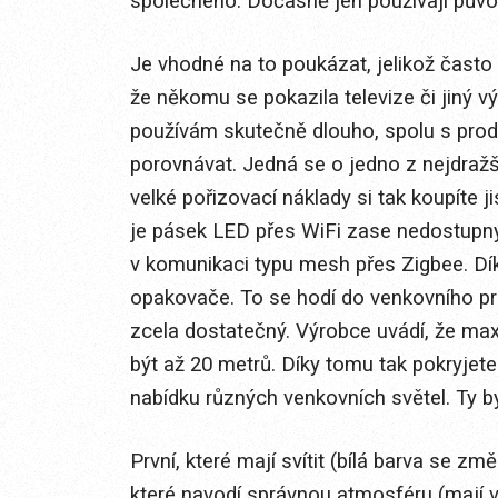
společného. Dočasně jen používají půvo
Je vhodné na to poukázat, jelikož často
že někomu se pokazila televize či jiný 
používám skutečně dlouho, spolu s pro
porovnávat. Jedná se o jedno z nejdražší
velké pořizovací náklady si tak koupíte j
je pásek LED přes WiFi zase nedostupn
v komunikaci typu mesh přes Zigbee. Dík
opakovače. To se hodí do venkovního p
zcela dostatečný. Výrobce uvádí, že ma
být až 20 metrů. Díky tomu tak pokryjet
nabídku různých venkovních světel. Ty by
První, které mají svítit (bílá barva se zm
které navodí správnou atmosféru (mají 