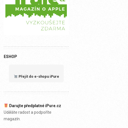
ESHOP
Přejít do e-shopu iPure
Darujte předplatné iPure.cz
Uděláte radost a podpoříte
magazín.