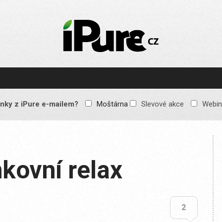
IPURE.CZ
Prémiový Apple e-
magazín, který vychází
každý týden. Žádné
reklamy, žádné
spekulace, jen čistý
obsah pro všechny
nky z iPure e-mailem?
Moštárna
Slevové akce
Webin
Apple fandy. Recenze,
komentáře a praktické
návody, jak začlenit
Apple zařízení do
každodenního života.
kovní relax
2