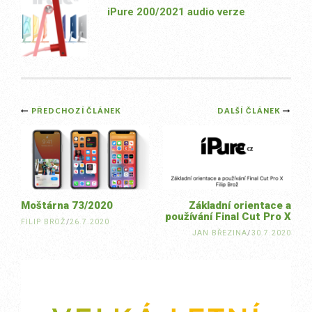
iPure 200/2021 audio verze
Post
PŘEDCHOZÍ ČLÁNEK
DALŠÍ ČLÁNEK
navigation
Moštárna 73/2020
Základní orientace a
používání Final Cut Pro X
FILIP BROŽ
/
26.7.2020
JAN BŘEZINA
/
30.7.2020