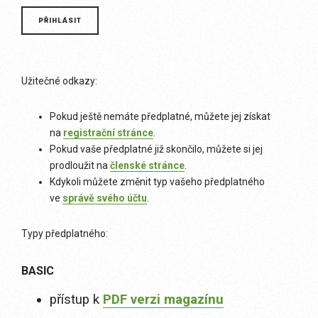
Užitečné odkazy:
Pokud ještě nemáte předplatné, můžete jej získat
na
registrační stránce
.
Pokud vaše předplatné již skončilo, můžete si jej
prodloužit na
členské stránce
.
Kdykoli můžete změnit typ vašeho předplatného
ve
správě svého účtu
.
Typy předplatného:
BASIC
přístup k
PDF verzi magazínu