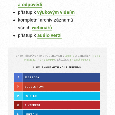
a odpovědi
přístup k
výukovým videím
kompletní archiv záznamů
všech
webinářů
přístup k
audio verzi
TENTO PŘÍSPĚVEK BYL PUBLIKOVÁN V
AUDIO
A OZNAČEN
IPURE
145/2020
,
IPURE AUDIO
. ZÁLOŽKA
TRVALÝ ODKAZ
.
LIKE? SHARE WITH YOUR FRIENDS.
FACEBOOK
GOOGLE PLUS
TWITTER
PINTEREST
LINKEDIN