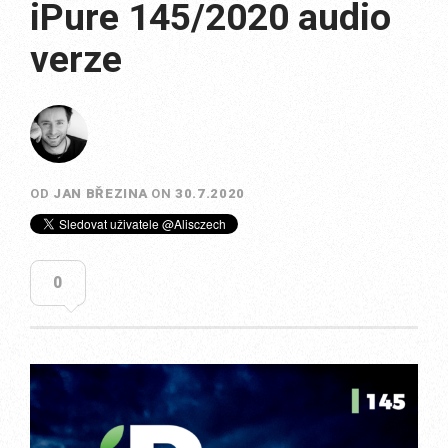
iPure 145/2020 audio
verze
OD
JAN BŘEZINA
ON
30.7.2020
0