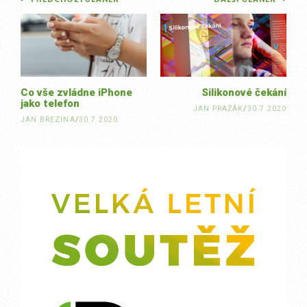
Post
navigation
Co vše zvládne iPhone
Silikonové čekání
jako telefon
JAN PRAŽÁK
/
30.7.2020
JAN BŘEZINA
/
30.7.2020