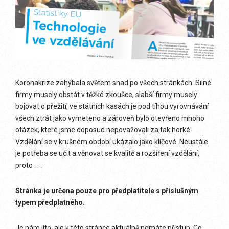
Koronakrize zahýbala světem snad po všech stránkách. Silné
firmy musely obstát v těžké zkoušce, slabší firmy musely
bojovat o přežití, ve státních kasách je pod tíhou vyrovnávání
všech ztrát jako vymeteno a zároveň bylo otevřeno mnoho
otázek, které jsme doposud nepovažovali za tak horké.
Vzdělání se v krušném období ukázalo jako klíčové. Neustále
je potřeba se učit a věnovat se kvalitě a rozšíření vzdělání,
proto . . .
Stránka je určena pouze pro předplatitele s příslušným
typem předplatného.
Je nám líto, ale k této stránce aktuálně nemáte přístup. Co