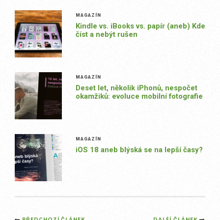
MAGAZÍN
Kindle vs. iBooks vs. papír (aneb) Kde
číst a nebýt rušen
MAGAZÍN
Deset let, několik iPhonů, nespočet
okamžiků: evoluce mobilní fotografie
MAGAZÍN
iOS 18 aneb blýská se na lepší časy?
PŘEDCHOZÍ ČLÁNEK
DALŠÍ ČLÁNEK