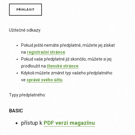
Užitečné odkazy:
Pokud ještě nemáte předplatné, můžete jej získat
na
registrační stránce
.
Pokud vaše předplatné již skončilo, můžete si jej
prodloužit na
členské stránce
.
Kdykoli můžete změnit typ vašeho předplatného
ve
správě svého účtu
.
Typy předplatného:
BASIC
přístup k
PDF verzi magazínu