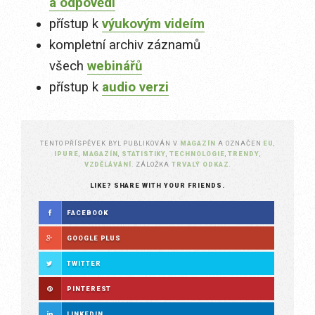
a odpovědi
přístup k
výukovým videím
kompletní archiv záznamů
všech
webinářů
přístup k
audio verzi
TENTO PŘÍSPĚVEK BYL PUBLIKOVÁN V
MAGAZÍN
A OZNAČEN
EU
,
IPURE
,
MAGAZÍN
,
STATISTIKY
,
TECHNOLOGIE
,
TRENDY
,
VZDĚLÁVÁNÍ
. ZÁLOŽKA
TRVALÝ ODKAZ
.
LIKE? SHARE WITH YOUR FRIENDS.
FACEBOOK
GOOGLE PLUS
TWITTER
PINTEREST
LINKEDIN