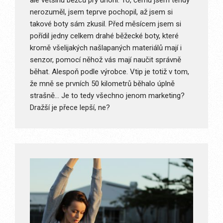
ale většinu běžců prý uhoní. To, čemu jsem tehdy
nerozuměl, jsem teprve pochopil, až jsem si
takové boty sám zkusil. Před měsícem jsem si
pořídil jedny celkem drahé běžecké boty, které
kromě všelijakých našlapaných materiálů mají i
senzor, pomocí něhož vás mají naučit správně
běhat. Alespoň podle výrobce. Vtip je totiž v tom,
že mně se prvních 50 kilometrů běhalo úplně
strašně… Je to tedy všechno jenom marketing?
Dražší je přece lepší, ne?