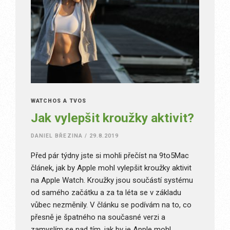
WATCHOS A TVOS
Jak vylepšit kroužky aktivit?
DANIEL BŘEZINA
/
29.8.2019
Před pár týdny jste si mohli přečíst na 9to5Mac
článek, jak by Apple mohl vylepšit kroužky aktivit
na Apple Watch. Kroužky jsou součástí systému
od samého začátku a za ta léta se v základu
vůbec nezměnily. V článku se podívám na to, co
přesně je špatného na současné verzi a
zamyslím se nad tím, jak by je Apple mohl