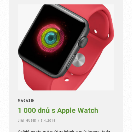
MAGAZÍN
1 000 dnů s Apple Watch
JIŘÍ HUBÍK
/
5.4.2018
Každá cesta má svůj začátek a svůj konec, tedy