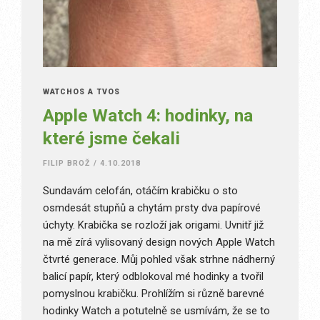
WATCHOS A TVOS
Apple Watch 4: hodinky, na
které jsme čekali
FILIP BROŽ
/
4.10.2018
Sundavám celofán, otáčím krabičku o sto
osmdesát stupňů a chytám prsty dva papírové
úchyty. Krabička se rozloží jak origami. Uvnitř již
na mě zírá vylisovaný design nových Apple Watch
čtvrté generace. Můj pohled však strhne nádherný
balicí papír, který odblokoval mé hodinky a tvořil
pomyslnou krabičku. Prohlížím si různě barevné
hodinky Watch a potutelně se usmívám, že se to