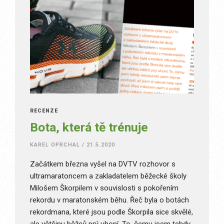
RECENZE
Bota, která tě trénuje
KAREL OPRCHAL
/
21.5.2020
Začátkem března vyšel na DVTV rozhovor s
ultramaratoncem a zakladatelem běžecké školy
Milošem Škorpilem v souvislosti s pokořením
rekordu v maratonském běhu. Řeč byla o botách
rekordmana, které jsou podle Škorpila sice skvělé,