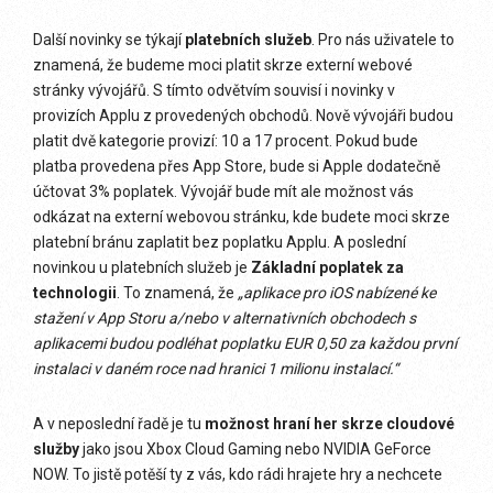
Další novinky se týkají
platebních služeb
. Pro nás uživatele to
znamená, že budeme moci platit skrze externí webové
stránky vývojářů. S tímto odvětvím souvisí i novinky v
provizích Applu z provedených obchodů. Nově vývojáři budou
platit dvě kategorie provizí: 10 a 17 procent. Pokud bude
platba provedena přes App Store, bude si Apple dodatečně
účtovat 3% poplatek. Vývojář bude mít ale možnost vás
odkázat na externí webovou stránku, kde budete moci skrze
platební bránu zaplatit bez poplatku Applu. A poslední
novinkou u platebních služeb je
Základní poplatek za
technologii
. To znamená, že
„aplikace pro iOS nabízené ke
stažení v App Storu a/nebo v alternativních obchodech s
aplikacemi budou podléhat poplatku EUR 0,50 za každou první
instalaci v daném roce nad hranici 1 milionu instalací.“
A v neposlední řadě je tu
možnost hraní her skrze cloudové
služby
jako jsou Xbox Cloud Gaming nebo NVIDIA GeForce
NOW. To jistě potěší ty z vás, kdo rádi hrajete hry a nechcete