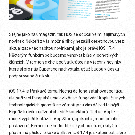
Stejně jako náš magazín, tak i iOS se dočkal velmi zajímavých
novinek. Někteří z vás možná nikdy nezažili desetinovou verzi
aktualizace tak nabitou novinkami jako je právě iOS 17.4.
Některým funkcím se budeme věnovat blíže v jednotlivých
článcích. V tomto se chci podívat krátce na všechny novinky,
které si pro nás Cupertino nachystalo, ať už budou v Česku
podporované či nikoli.
iOS 17.4 je třaskavé téma. Nechci do toho zatahovat politiku,
ale nařízení Evropské unie ovlivňující fungování Applu či jiných
technologických gigantů ze zámoří jsou čím dál viditelnější.
Nejdřív tu bylo nařízení ohledně konektorů. Teď se Apple
musel vyjádřit k otázce App Storu, aplikací a „monopolního
postavení“. Nemusíme hodnotit kroky obou stran, i když to
připomíná přísloví o koze a vlkovi. iOS 17.4 je skutečností a pro