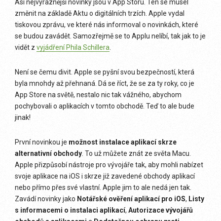
Asi nejvýraznější novinky jsou v App Storu. Ten se musel
změnit na základě Aktu o digitálních trzích. Apple vydal
tiskovou zprávu, ve které nás informoval o novinkách, které
se budou zavádět. Samozřejmě se to Applu nelíbí, tak jak to je
vidět z
vyjádření Phila Schillera
.
Není se čemu divit. Apple se pyšní svou bezpečností, která
byla mnohdy až přehnaná. Dá se říct, že se za ty roky, co je
App Store na světě, nestalo nic tak vážného, abychom
pochybovali o aplikacích v tomto obchodě. Teď to ale bude
jinak!
První novinkou je
možnost instalace aplikací skrze
alternativní obchody
. To už můžete znát ze světa Macu.
Apple přizpůsobí nástroje pro vývojáře tak, aby mohli nabízet
svoje aplikace na iOS i skrze již zavedené obchody aplikací
nebo přímo přes své vlastní. Apple jim to ale nedá jen tak.
Zavádí novinky jako
Notářské ověření aplikací pro iOS
,
Listy
s informacemi o instalaci aplikací
,
Autorizace vývojářů