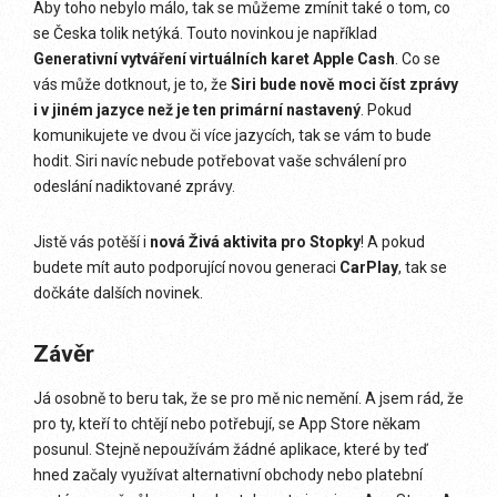
Aby toho nebylo málo, tak se můžeme zmínit také o tom, co
se Česka tolik netýká. Touto novinkou je například
Generativní vytváření virtuálních karet Apple Cash
. Co se
vás může dotknout, je to, že
Siri bude nově moci číst zprávy
i v jiném jazyce než je ten primární nastavený
. Pokud
komunikujete ve dvou či více jazycích, tak se vám to bude
hodit. Siri navíc nebude potřebovat vaše schválení pro
odeslání nadiktované zprávy.
Jistě vás potěší i
nová Živá aktivita pro Stopky
! A pokud
budete mít auto podporující novou generaci
CarPlay
, tak se
dočkáte dalších novinek.
Závěr
Já osobně to beru tak, že se pro mě nic nemění. A jsem rád, že
pro ty, kteří to chtějí nebo potřebují, se App Store někam
posunul. Stejně nepoužívám žádné aplikace, které by teď
hned začaly využívat alternativní obchody nebo platební