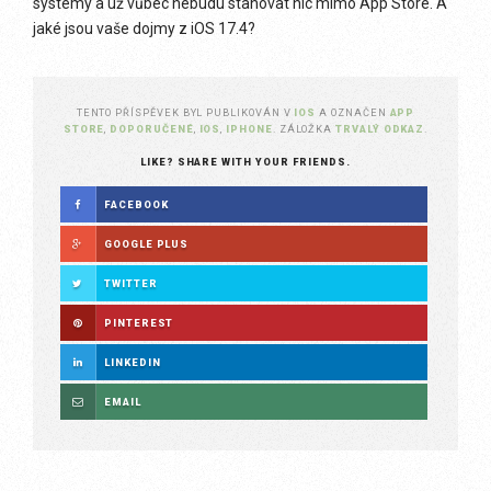
systémy a už vůbec nebudu stahovat nic mimo App Store. A
jaké jsou vaše dojmy z iOS 17.4?
TENTO PŘÍSPĚVEK BYL PUBLIKOVÁN V
IOS
A OZNAČEN
APP
STORE
,
DOPORUČENÉ
,
IOS
,
IPHONE
. ZÁLOŽKA
TRVALÝ ODKAZ
.
LIKE? SHARE WITH YOUR FRIENDS.
FACEBOOK
GOOGLE PLUS
TWITTER
PINTEREST
LINKEDIN
EMAIL