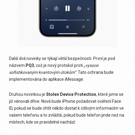
Další dvě novinky se týkají větší bezpečnosti. První je pod
názvem
PQ3
, což je nový protokol proti
„vysoce
sofistikovaným kvantovým útokům“
. Tato ochrana bude
implementována do aplikace iMessage.
Druhou novinkou je
Stolen Device Protection
, které jsme se
již věnovali dříve. Nově bude iPhone požadovat ověření Face
ID, pokud se bude chtít někdo dostat k citlivým informacím ve
vašem telefonu a to zvláště, pokud bude telefon jinde než na
místech, kde se pravidelně nachází.