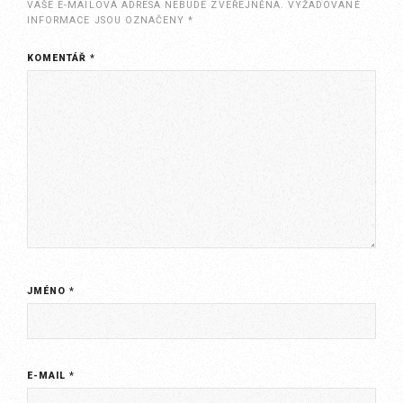
VAŠE E-MAILOVÁ ADRESA NEBUDE ZVEŘEJNĚNA.
VYŽADOVANÉ
INFORMACE JSOU OZNAČENY
*
KOMENTÁŘ
*
JMÉNO
*
E-MAIL
*