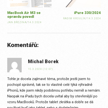
MacBook Air M3 se
iPure 330/2024
opravdu povedl
RADIM KROULÍK
/
14.3.2024
JAN BŘEZINA
/
14.3.2024
Komentářů:
Michal Borek
15.3.2024 (12:07)
Tohle je docela zajímavé téma, protože jestli jsem to
pochopil správně, tak se to vlastně celé týká výhradně
iPhonů, kde jsem nikdy podobnou potřebu neměl a nemám.
Naopak na iPadu bych docela uvítal aby by otevřenější po
vzoru MacBooků. Protože tablet zkrátka a dobře se dá
používat buď jako tablet, nebo s dodatečným