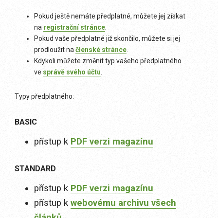
Pokud ještě nemáte předplatné, můžete jej získat
na
registrační stránce
.
Pokud vaše předplatné již skončilo, můžete si jej
prodloužit na
členské stránce
.
Kdykoli můžete změnit typ vašeho předplatného
ve
správě svého účtu
.
Typy předplatného:
BASIC
přístup k
PDF verzi magazínu
STANDARD
přístup k
PDF verzi magazínu
přístup k
webovému archivu všech
článků