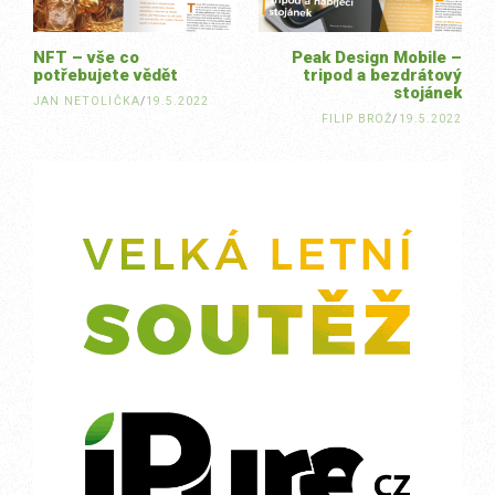
NFT – vše co
Peak Design Mobile –
potřebujete vědět
tripod a bezdrátový
stojánek
JAN NETOLIČKA
/
19.5.2022
FILIP BROŽ
/
19.5.2022