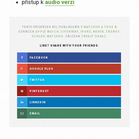
přístup k
audio verzi
TENTO PŘÍSPĚVEK BYL PUBLIKOVÁN V
WATCHOS A TVOS
A
OZNAČEN
APPLE WATCH
,
CIFERNÍKY
,
IPURE
,
NÁVOD
,
TRENDY
,
VZHLED
,
WATCHOS
. ZÁLOŽKA
TRVALÝ ODKAZ
.
LIKE? SHARE WITH YOUR FRIENDS.
FACEBOOK
GOOGLE PLUS
TWITTER
PINTEREST
LINKEDIN
EMAIL