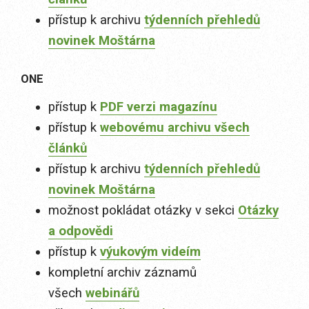
přístup k archivu
týdenních přehledů
novinek Moštárna
ONE
přístup k
PDF verzi magazínu
přístup k
webovému archivu všech
článků
přístup k archivu
týdenních přehledů
novinek Moštárna
možnost pokládat otázky v sekci
Otázky
a odpovědi
přístup k
výukovým videím
kompletní archiv záznamů
všech
webinářů