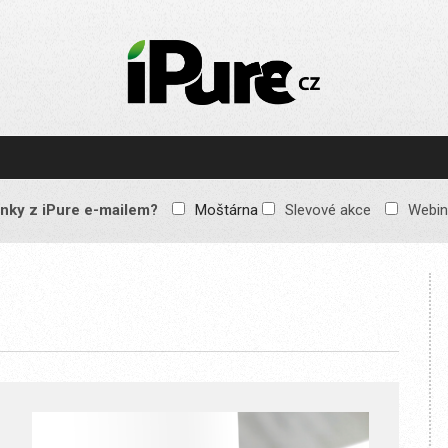
IPURE.CZ
Prémiový Apple e-
magazín, který vychází
každý týden. Žádné
reklamy, žádné
spekulace, jen čistý
obsah pro všechny
nky z iPure e-mailem?
Moštárna
Slevové akce
Webin
Apple fandy. Recenze,
komentáře a praktické
návody, jak začlenit
Apple zařízení do
každodenního života.