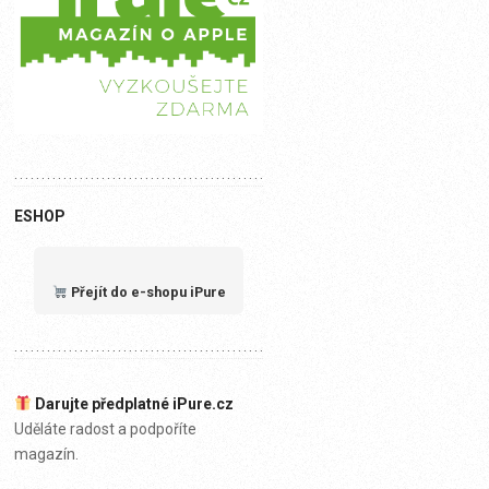
ESHOP
Přejít do e-shopu iPure
Darujte předplatné iPure.cz
Uděláte radost a podpoříte
magazín.