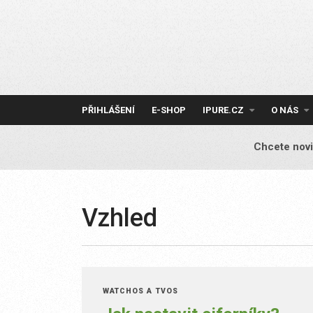
Skip
to
content
PŘIHLÁŠENÍ
E-SHOP
IPURE.CZ
O NÁS
Chcete novi
Vzhled
WATCHOS A TVOS