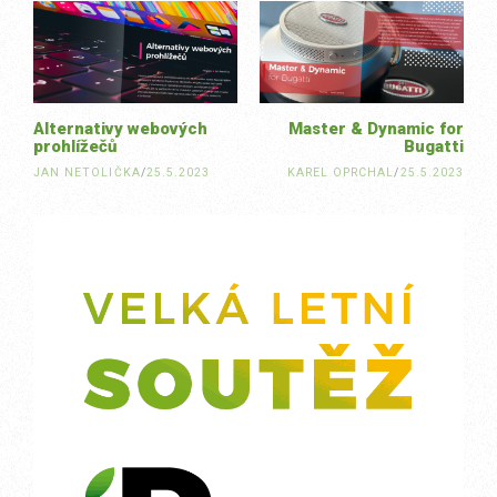
navigation
Alternativy webových
Master & Dynamic for
prohlížečů
Bugatti
JAN NETOLIČKA
/
25.5.2023
KAREL OPRCHAL
/
25.5.2023