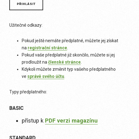
Užitečné odkazy:
Pokud ještě nemáte předplatné, můžete jej získat
na
registrační stránce
.
Pokud vaše předplatné již skončilo, můžete si jej
prodloužit na
členské stránce
.
Kdykoli můžete změnit typ vašeho předplatného
ve
správě svého účtu
.
Typy předplatného:
BASIC
přístup k
PDF verzi magazínu
STANDARD