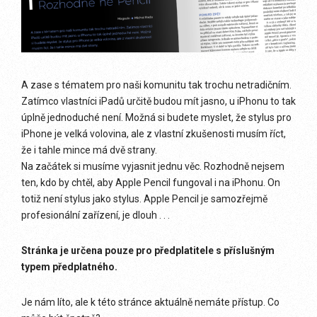
A zase s tématem pro naši komunitu tak trochu netradičním.
Zatímco vlastníci iPadů určitě budou mít jasno, u iPhonu to tak
úplně jednoduché není. Možná si budete myslet, že stylus pro
iPhone je velká volovina, ale z vlastní zkušenosti musím říct,
že i tahle mince má dvě strany.
Na začátek si musíme vyjasnit jednu věc. Rozhodně nejsem
ten, kdo by chtěl, aby Apple Pencil fungoval i na iPhonu. On
totiž není stylus jako stylus. Apple Pencil je samozřejmě
profesionální zařízení, je dlouh . . .
Stránka je určena pouze pro předplatitele s příslušným
typem předplatného.
Je nám líto, ale k této stránce aktuálně nemáte přístup. Co