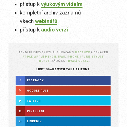
přístup k
výukovým videím
kompletní archiv záznamů
všech
webinářů
přístup k
audio verzi
TENTO PŘÍSPĚVEK BYL PUBLIKOVÁN V
RECENZE
A OZNAČEN
APPLE
,
APPLE PENCIL
,
IPAD
,
IPHONE
,
IPURE
,
STYLUS
,
TRENDY
. ZÁLOŽKA
TRVALÝ ODKAZ
.
LIKE? SHARE WITH YOUR FRIENDS.
FACEBOOK
GOOGLE PLUS
TWITTER
PINTEREST
LINKEDIN