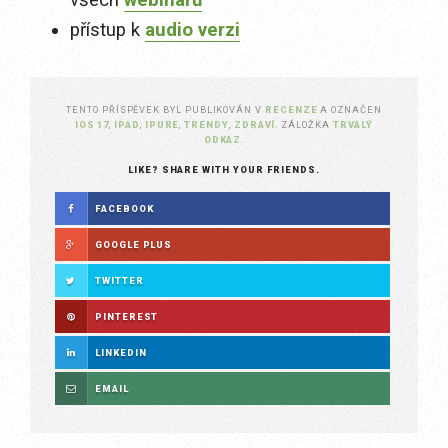
všech
webinářů
přístup k
audio verzi
TENTO PŘÍSPĚVEK BYL PUBLIKOVÁN V
RECENZE
A OZNAČEN
IOS 17
,
IPAD
,
IPURE
,
TRENDY
,
ZDRAVÍ
. ZÁLOŽKA
TRVALÝ
ODKAZ
.
LIKE? SHARE WITH YOUR FRIENDS.
FACEBOOK
GOOGLE PLUS
TWITTER
PINTEREST
LINKEDIN
EMAIL