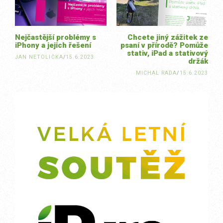
Nejčastější problémy s
Chcete jiný zážitek ze
iPhony a jejich řešení
psaní v přírodě? Pomůže
stativ, iPad a stativový
JAN NETOLIČKA
/
15.6.2023
držák
MICHAL RADA
/
15.6.2023