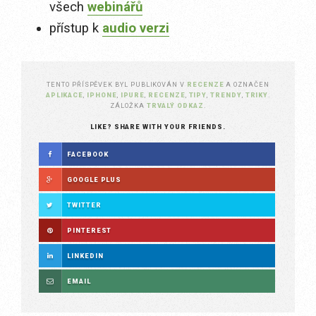
všech
webinářů
přístup k
audio verzi
TENTO PŘÍSPĚVEK BYL PUBLIKOVÁN V
RECENZE
A OZNAČEN
APLIKACE
,
IPHONE
,
IPURE
,
RECENZE
,
TIPY
,
TRENDY
,
TRIKY
.
ZÁLOŽKA
TRVALÝ ODKAZ
.
LIKE? SHARE WITH YOUR FRIENDS.
FACEBOOK
GOOGLE PLUS
TWITTER
PINTEREST
LINKEDIN
EMAIL