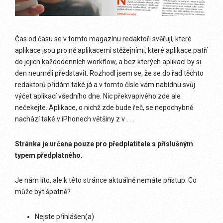
Čas od času se v tomto magazínu redaktoři svěřují, které
aplikace jsou pro ně aplikacemi stěžejními, které aplikace patří
do jejich každodenních workflow, a bez kterých aplikací by si
den neuměli představit. Rozhodl jsem se, že se do řad těchto
redaktorů přidám také já a v tomto čísle vám nabídnu svůj
výčet aplikací všedního dne. Nic překvapivého zde ale
nečekejte. Aplikace, o nichž zde bude řeč, se nepochybně
nachází také v iPhonech většiny z v . . .
Stránka je určena pouze pro předplatitele s příslušným
typem předplatného.
Je nám líto, ale k této stránce aktuálně nemáte přístup. Co
může být špatně?
Nejste přihlášen(a)