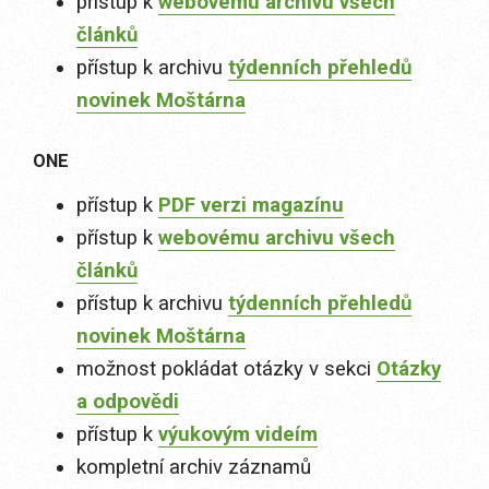
přístup k
webovému archivu všech
článků
přístup k archivu
týdenních přehledů
novinek Moštárna
ONE
přístup k
PDF verzi magazínu
přístup k
webovému archivu všech
článků
přístup k archivu
týdenních přehledů
novinek Moštárna
možnost pokládat otázky v sekci
Otázky
a odpovědi
přístup k
výukovým videím
kompletní archiv záznamů