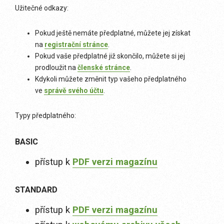
Užitečné odkazy:
Pokud ještě nemáte předplatné, můžete jej získat
na
registrační stránce
.
Pokud vaše předplatné již skončilo, můžete si jej
prodloužit na
členské stránce
.
Kdykoli můžete změnit typ vašeho předplatného
ve
správě svého účtu
.
Typy předplatného:
BASIC
přístup k
PDF verzi magazínu
STANDARD
přístup k
PDF verzi magazínu