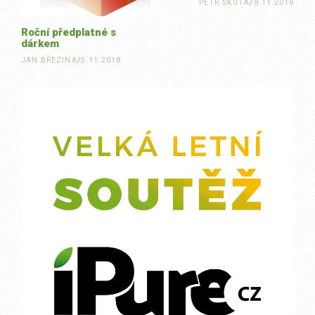
PETR ŠKUTA
/
8.11.2018
Roční předplatné s
dárkem
JAN BŘEZINA
/
5.11.2018