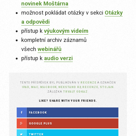
novinek Moštárna
možnost pokládat otázky v sekci
Otázky
a odpovědi
přístup k
výukovým videím
kompletní archiv záznamů
všech
webinářů
přístup k
audio verzi
TENTO PŘÍSPĚVEK BYL PUBLIKOVÁN V
RECENZE
A OZNAČEN
IPAD
,
MAC
,
MACBOOK
,
NEXSTAND K2
,
RECENZE
,
STOJAN
.
ZÁLOŽKA
TRVALÝ ODKAZ
.
LIKE? SHARE WITH YOUR FRIENDS.
FACEBOOK
GOOGLE PLUS
TWITTER