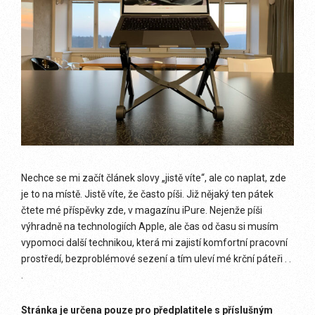
Nechce se mi začít článek slovy „jistě víte“, ale co naplat, zde
je to na místě. Jistě víte, že často píši. Již nějaký ten pátek
čtete mé příspěvky zde, v magazínu iPure. Nejenže píši
výhradně na technologiích Apple, ale čas od času si musím
vypomoci další technikou, která mi zajistí komfortní pracovní
prostředí, bezproblémové sezení a tím uleví mé krční páteři . .
.
Stránka je určena pouze pro předplatitele s příslušným