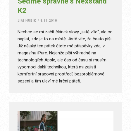
Seďme správně s Nexstand
K2
JIŘÍ HUBÍK
/
8.11.2018
Nechce se mi začít článek slovy „jistě víte“, ale co
naplat, zde je to na místě. Jistě víte, že často píši.
Již nějaký ten pátek čtete mé příspěvky zde, v
magazínu iPure. Nejenže píši výhradně na
technologiích Apple, ale čas od času si musím
vypomoci další technikou, která mi zajistí
komfortní pracovní prostředí, bezproblémové
sezení a tím uleví mé krční páteři.