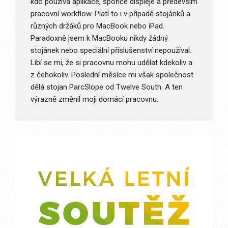
kdo používá aplikace, spořiče displeje a především
pracovní workflow. Platí to i v případě stojánků a
různých držáků pro MacBook nebo iPad.
Paradoxně jsem k MacBooku nikdy žádný
stojánek nebo speciální příslušenství nepoužíval.
Líbí se mi, že si pracovnu mohu udělat kdekoliv a
z čehokoliv. Poslední měsíce mi však společnost
dělá stojan ParcSlope od Twelve South. A ten
výrazně změnil moji domácí pracovnu.